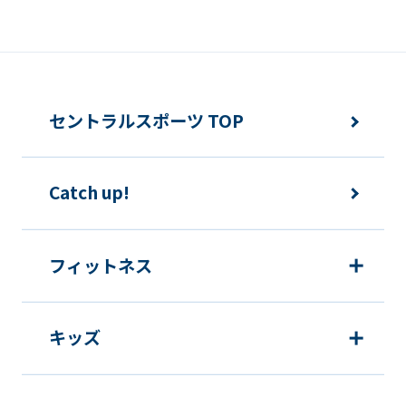
from
the
original
content.
セントラルスポーツ TOP
We
ask
Catch up!
that
you
fully
フィットネス
understand
this
キッズ
before
using
the