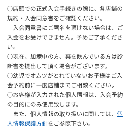
you
○店頭での正式入会手続きの際に、各店舗の
use
規約・入会同意書をご確認ください。
an
入会同意書にご署名を頂けない場合は、ご
automatic
入会をお受けできません。予めご了承くださ
translation
い。
service,
○現在、加療中の方、薬を飲んでいる方は診
the
断書を提出して頂く場合がございます。
Japanese
○幼児でオムツがとれていないお子様はご入
version
会予約前に一度店舗までご相談ください。
of
○お客様が入力された個人情報は、入会予約
this
の目的にのみ使用致します。
website
また、個人情報の取り扱いに関しては、
個
will
人情報保護方針
をご参照下さい。
be