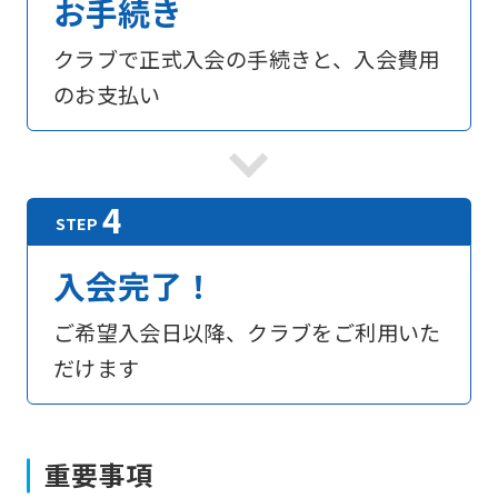
お手続き
the
クラブで正式入会の手続きと、入会費用
link
のお支払い
below
(start
automatic
translation)
to
return
入会完了！
to
ご希望入会日以降、クラブをご利用いた
the
だけます
top
page.
However,
重要事項
if