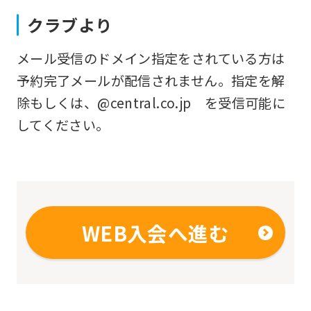
translated
クラブより
mechanically,
メール受信のドメイン指定をされている方は
so
予約完了メールが配信されません。指定を解
it
除もしくは、@central.co.jp を受信可能に
may
してください。
not
be
an
accurate
translation.
WEB入会へ進む
The
translation
may
differ