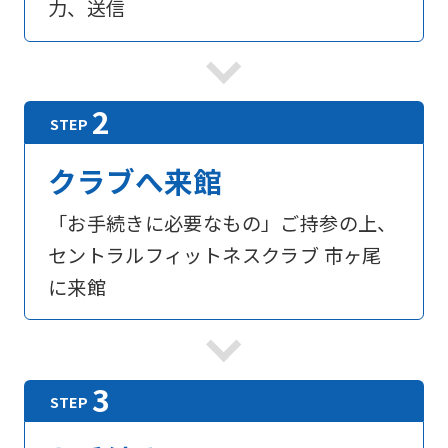
力、送信
For
foreigners
Central
クラブへ来館
Sports
official
「お手続きに必要なもの」ご持参の上、
website
セントラルフィットネスクラブ 市ヶ尾
is
に来館
automatically
translated
into
English.
Click