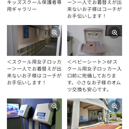
キッズスクール保護者専
ー＞一人でお着替えが出
the
用ギャラリー
来ないお子様はコーチが
top
お手伝いします！
page.
However,
if
you
use
＜スクール用女子ロッカ
＜ベビーシート＞6Fス
an
ー＞一人でお着替えが出
クール用女子ロッカー入
来ないお子様はコーチが
口前に完備しておりま
automatic
お手伝いします！
す。小さなお子様のオム
translation
ツ交換も安心です。
service,
the
Japanese
version