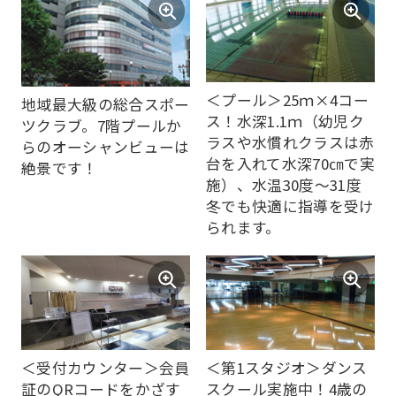
＜プール＞25ｍ×4コー
地域最大級の総合スポー
ス！水深1.1ｍ（幼児ク
ツクラブ。7階プールか
ラスや水慣れクラスは赤
らのオーシャンビューは
For
台を入れて水深70㎝で実
絶景です！
施）、水温30度～31度
foreigners
冬でも快適に指導を受け
られます。
Central
Sports
official
website
＜受付カウンター＞会員
＜第1スタジオ＞ダンス
is
証のQRコードをかざす
スクール実施中！4歳の