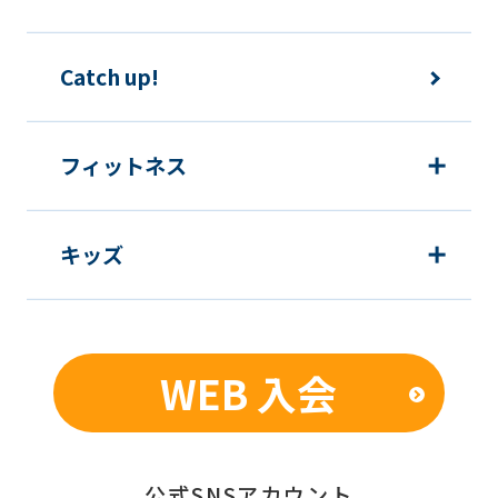
translation.
The
Catch up!
translation
may
differ
フィットネス
from
the
キッズ
original
content.
We
ask
WEB 入会
that
you
fully
公式SNSアカウント