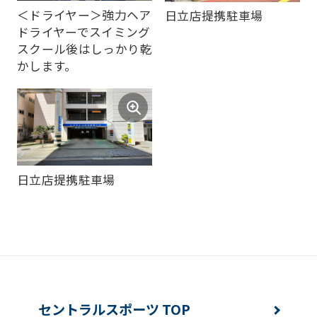
of
＜ドライヤー＞強力ヘア
日立店提携駐車場
this
ドライヤーでスイミング
スクール後はしっかり乾
website
かします。
will
be
translated
mechanically,
so
日立店提携駐車場
it
may
not
be
an
accurate
セントラルスポーツ TOP