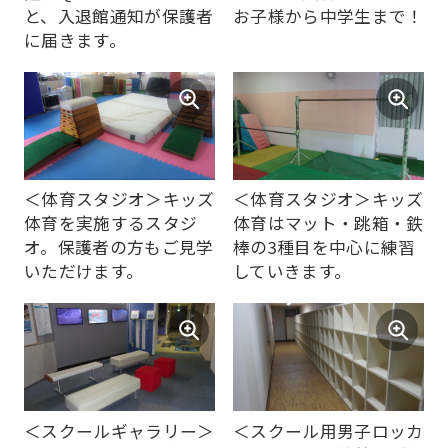
automatically
と、入退館通知が保護者
お子様から中学生まで！
に届きます。
translated
into
English.
Click
the
＜体育スタジオ＞キッズ
＜体育スタジオ＞キッズ
link
体育を実施するスタジ
体育はマット・跳箱・鉄
below
オ。保護者の方もご見学
棒の3種目を中心に練習
(start
いただけます。
していきます。
automatic
translation)
to
return
to
＜スクールギャラリー＞
＜スクール用男子ロッカ