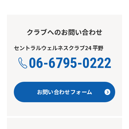
to
the
top
クラブへのお問い合わせ
page.
However,
セントラルウェルネスクラブ24 平野
if
06-6795-0222
you
use
an
automatic
お問い合わせフォーム
translation
service,
the
Japanese