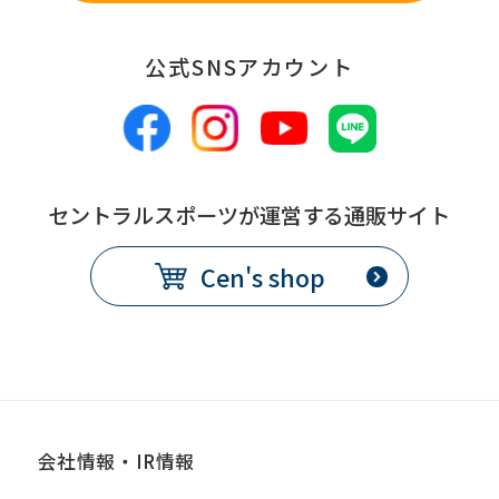
fully
understand
公式SNSアカウント
this
before
using
the
セントラルスポーツが運営する通販サイト
service.
Cen's shop
Automatic translation
会社情報・IR情報