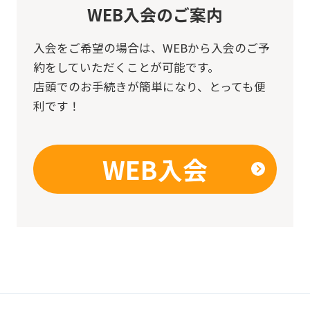
version
WEB入会のご案内
of
入会をご希望の場合は、
WEBから入会のご予
this
約をしていただくことが可能です。
website
店頭でのお手続きが簡単になり、とっても便
will
利です！
be
translated
WEB入会
mechanically,
so
it
may
not
be
an