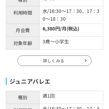
水/16:30〜17：30、17：3
利用時間
0〜18：30
6,380円/月(税込)
月会費
3歳〜小学生
対象年齢
For
詳しくみる
foreigners
ジュニアバレエ
Central
Sports
週1回
official
種別
website
水/16:30〜17：30、17：3