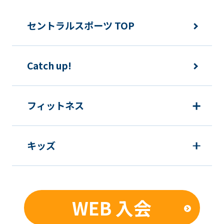
accurate
translation.
セントラルスポーツ TOP
The
translation
Catch up!
may
differ
from
フィットネス
the
original
キッズ
content.
We
ask
that
WEB 入会
you