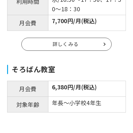
利用時間
is
0〜18：30
automatically
7,700円/月(税込)
月会費
translated
into
English.
詳しくみる
Click
the
そろばん教室
link
below
6,380円/月(税込)
月会費
(start
automatic
年長〜小学校4年生
対象年齢
translation)
to
return