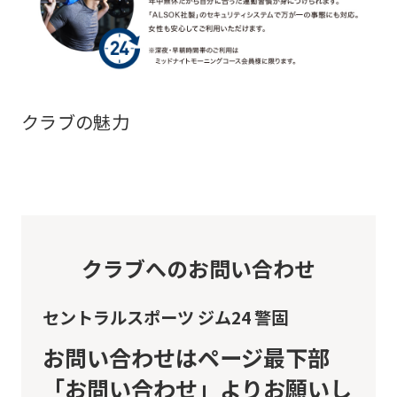
automatic
translation
service,
the
クラブの魅力
Japanese
version
of
this
website
クラブへのお問い合わせ
will
be
セントラルスポーツ ジム24 警固
translated
mechanically,
お問い合わせはページ最下部
so
「お問い合わせ」よりお願いし