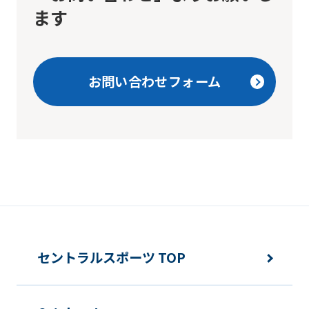
it
ます
may
not
be
お問い合わせフォーム
an
accurate
translation.
The
translation
may
differ
from
セントラルスポーツ TOP
the
original