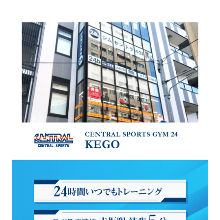
For
foreigners