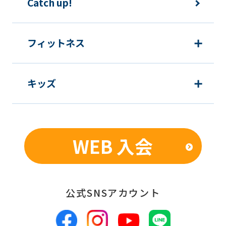
Catch up!
content.
We
ask
フィットネス
that
you
キッズ
fully
understand
this
before
WEB 入会
using
the
service.
公式SNSアカウント
Automatic translation