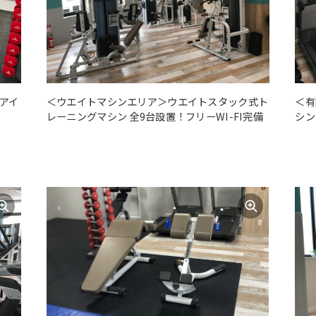
アイ
＜ウエイトマシンエリア＞ウエイトスタック式ト
＜有
レーニングマシン 全9台設置！フリーWI-FI完備
シン