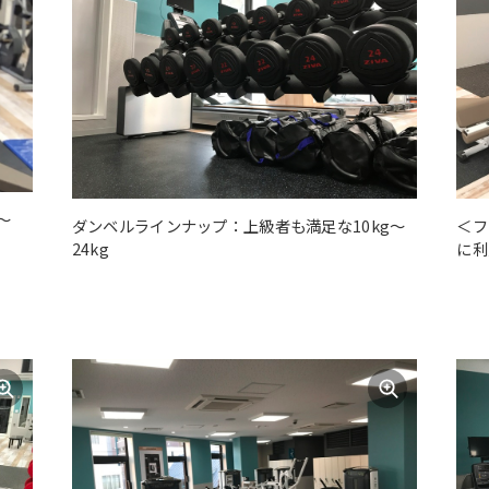
However, if you use an automatic
translation service, the Japanese
version of this website will be
translated mechanically, so it may
not be an accurate translation.
The translation may differ from the
original content. We ask that you
fully understand this before using
the service.
〜
ダンベルラインナップ：上級者も満足な10kg〜
＜フ
24kg
に利
Automatic translation start