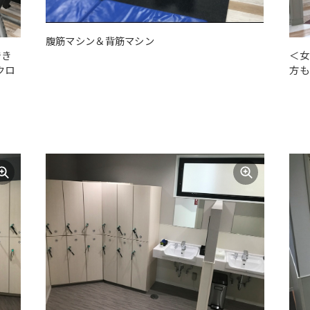
腹筋マシン＆背筋マシン
でき
＜女
クロ
方も