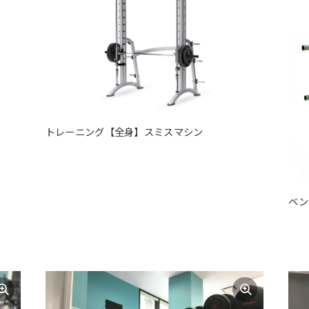
トレーニング【全身】スミスマシン
For foreigners
ベン
Central Sports official website is
automatically translated into
English. Click the link below (start
automatic translation) to return to
the top page.