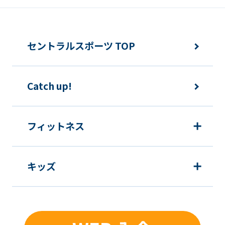
from
the
original
セントラルスポーツ TOP
content.
We
ask
Catch up!
that
you
フィットネス
fully
understand
this
キッズ
before
using
the