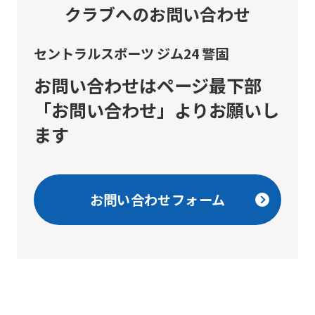
translated
クラブへのお問い合わせ
mechanically,
so
セントラルスポーツ ジム24 警固
it
お問い合わせはページ最下部
may
「お問い合わせ」よりお願いし
not
ます
be
an
accurate
お問い合わせフォーム
translation.
The
translation
may
differ