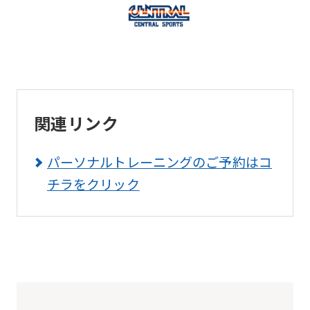
you
use
an
automatic
translation
service,
関連リンク
the
Japanese
パーソナルトレーニングのご予約はコ
version
チラをクリック
of
this
website
will
be