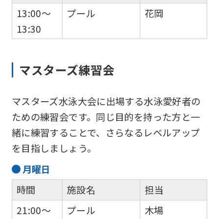
13:00～
プール
花岡
13:30
マスターズ練習会
For
マスターズ水泳大会に出場する水泳愛好者の
foreigners
ための練習会です。同じ目的を持った方と一
緒に練習することで、さらなるレベルアップ
Central
を目指しましょう。
Sports
月
曜日
official
時間
施設名
担当
website
is
21:00～
プール
木場