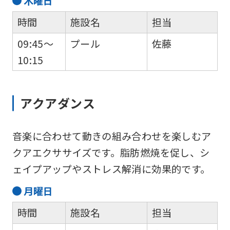
木
曜日
translation.
The
時間
施設名
担当
translation
09:45～
プール
佐藤
may
10:15
differ
from
アクアダンス
the
original
音楽に合わせて動きの組み合わせを楽しむア
content.
クアエクササイズです。脂肪燃焼を促し、シ
We
ェイプアップやストレス解消に効果的です。
ask
that
月
曜日
you
時間
施設名
担当
fully