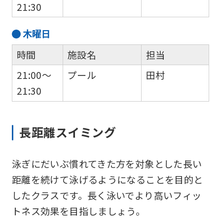
automatically
21:30
translated
木
曜日
into
English.
時間
施設名
担当
Click
21:00～
プール
田村
the
21:30
link
below
長距離スイミング
(start
automatic
translation)
泳ぎにだいぶ慣れてきた方を対象とした長い
to
距離を続けて泳げるようになることを目的と
return
したクラスです。長く泳いでより高いフィッ
to
トネス効果を目指しましょう。