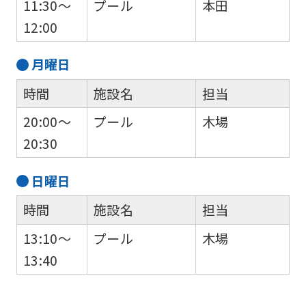
11:30～
プール
本田
understand
12:00
this
before
月
曜日
using
時間
施設名
担当
the
service.
20:00～
プール
木場
20:30
Automatic translation
日
曜日
時間
施設名
担当
13:10～
プール
木場
13:40