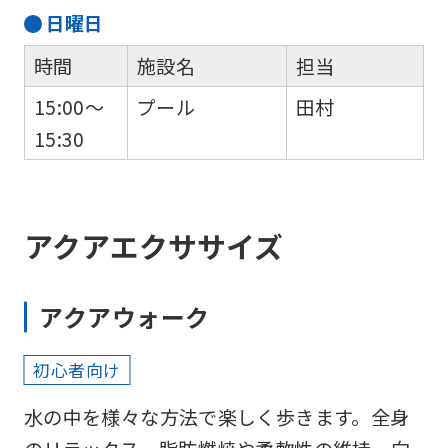
the
日
曜日
top
時間
施設名
担当
page.
However,
15:00～
プール
田村
if
15:30
you
use
an
アクアエクササイズ
automatic
translation
アクアウォーク
service,
the
初心者向け
Japanese
水の中を様々な方法で楽しく歩きます。全身
version