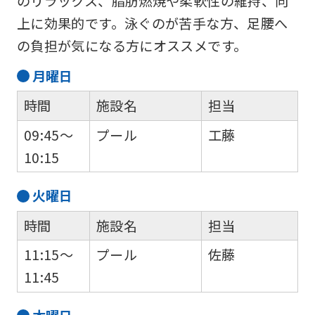
のリラックス、脂肪燃焼や柔軟性の維持、向
of
上に効果的です。泳ぐのが苦手な方、足腰へ
this
の負担が気になる方にオススメです。
website
will
月
曜日
be
時間
施設名
担当
translated
09:45～
プール
工藤
mechanically,
10:15
so
it
火
曜日
may
時間
施設名
担当
not
11:15～
プール
佐藤
be
11:45
an
accurate