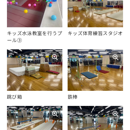
official
website
is
キッズ水泳教室を行うプ
キッズ体育練習スタジオ
automatically
ール③
translated
into
English.
Click
the
link
鉄棒
跳び箱
below
(start
automatic
translation)