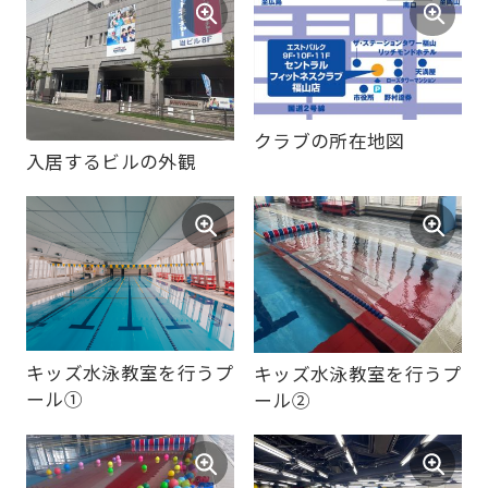
クラブの所在地図
入居するビルの外観
For
foreigners
キッズ水泳教室を行うプ
キッズ水泳教室を行うプ
ール➀
ール➁
Central
Sports