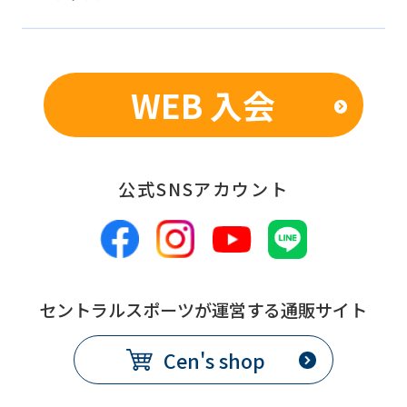
that
you
fully
WEB 入会
understand
this
before
公式SNSアカウント
using
the
service.
セントラルスポーツが運営する通販サイト
Automatic translation
Cen's shop