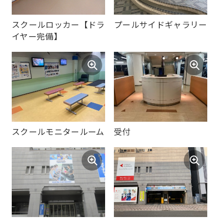
the
スクールロッカー【ドラ
プールサイドギャラリー
Japanese
イヤー完備】
version
of
this
website
will
be
スクールモニタールーム
受付
translated
mechanically,
so
it
may
not