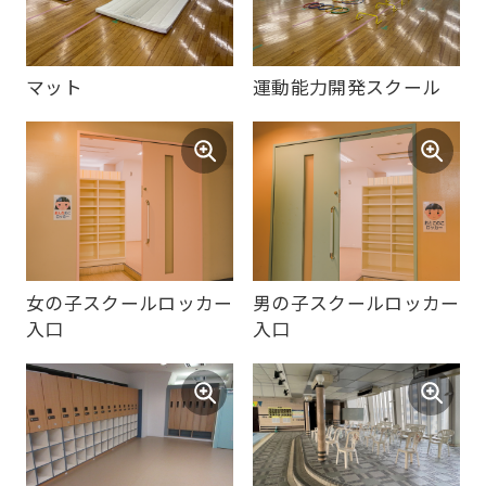
to
return
マット
運動能力開発スクール
to
the
top
page.
However,
if
you
女の子スクールロッカー
男の子スクールロッカー
入口
入口
use
an
automatic
translation
service,