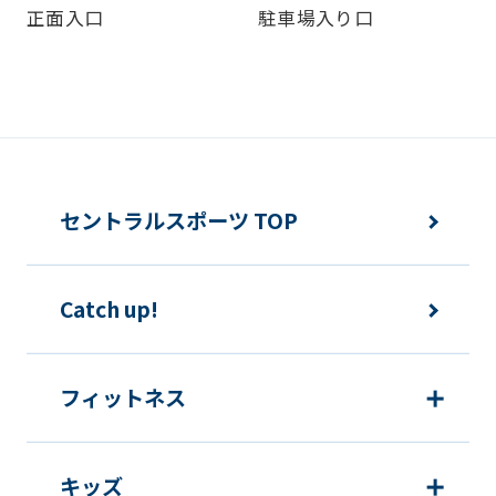
正面入口
駐車場入り口
be
an
accurate
translation.
The
translation
セントラルスポーツ TOP
may
differ
Catch up!
from
the
original
フィットネス
content.
We
キッズ
ask