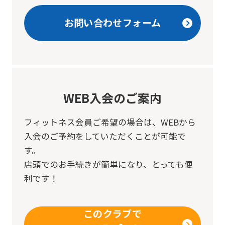
page.
お問い合わせフォーム
However,
if
you
use
an
WEB入会のご案内
automatic
translation
フィットネス会員ご希望の場合は、
WEBから
service,
入会のご予約をしていただくことが可能で
す。
the
店頭でのお手続きが簡単になり、とっても便
Japanese
利です！
version
of
このクラブで
this