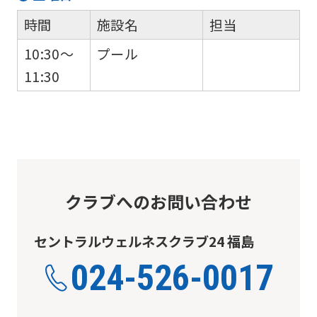
into
時間
施設名
担当
English.
10:30～
プール
Click
11:30
the
link
below
(start
automatic
translation)
クラブへのお問い合わせ
to
return
セントラルウェルネスクラブ24 福島
to
024-526-0017
the
top