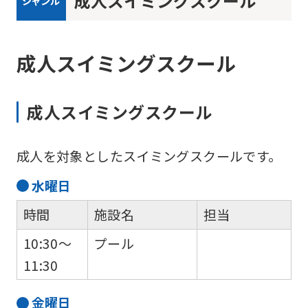
成人スイミングスクール
ジャンル
成人スイミングスクール
For
成人スイミングスクール
foreigners
成人を対象としたスイミングスクールです。
Central
水
曜日
Sports
official
時間
施設名
担当
website
10:30～
プール
is
11:30
automatically
translated
金
曜日