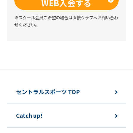
WEB入会する
website
will
※スクール会員ご希望の場合は直接クラブへお問い合わ
be
せください。
translated
mechanically,
so
it
may
not
be
セントラルスポーツ TOP
an
accurate
Catch up!
translation.
The