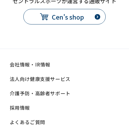
セントラルスポーツが運営する通販サイト
before
using
Cen's shop
the
service.
Automatic translation
会社情報・IR情報
法人向け健康支援サービス
介護予防・高齢者サポート
採用情報
よくあるご質問