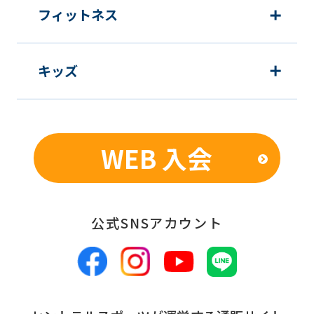
translation
フィットネス
may
differ
キッズ
from
the
original
content.
WEB 入会
We
ask
that
公式SNSアカウント
you
fully
understand
this