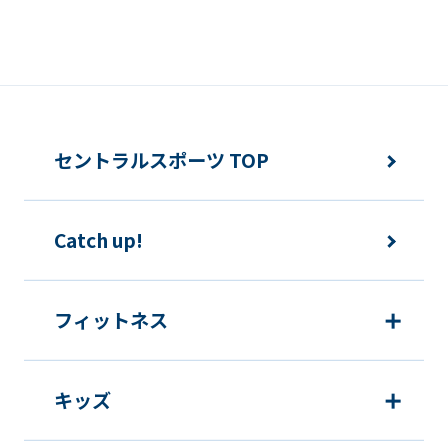
differ
from
the
original
content.
セントラルスポーツ TOP
We
ask
that
Catch up!
you
fully
フィットネス
understand
this
before
キッズ
using