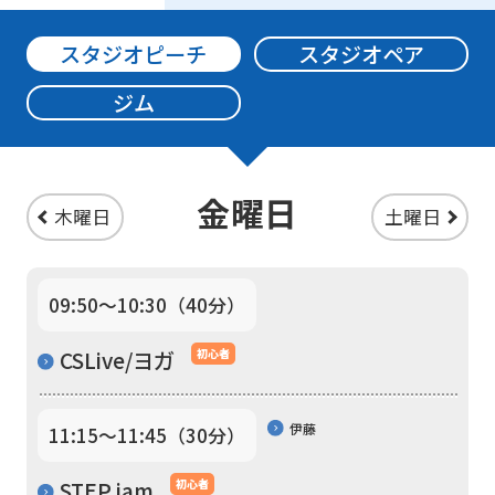
For
スタジオピーチ
スタジオペア
ジム
foreigners
Central
金曜日
Sports
木曜日
土曜日
official
website
09:50〜10:30（40分）
is
automatically
CSLive/ヨガ
初心者
translated
into
伊藤
11:15〜11:45（30分）
English.
STEP jam
初心者