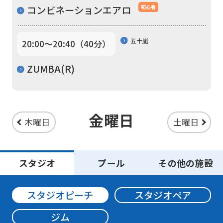
if
コンビネーションエアロ
初心者
you
use
五十嵐
20:00〜20:40（40分）
an
automatic
ZUMBA(R)
translation
service,
the
金曜日
木曜日
土曜日
Japanese
version
of
スタジオ
プール
その他の施設
this
website
スタジオピーチ
スタジオペア
will
ジム