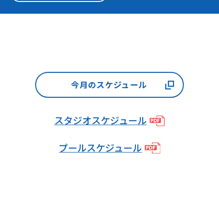
be
translated
mechanically,
so
it
may
今月のスケジュール
not
be
スタジオスケジュール
an
accurate
プールスケジュール
translation.
The
translation
may