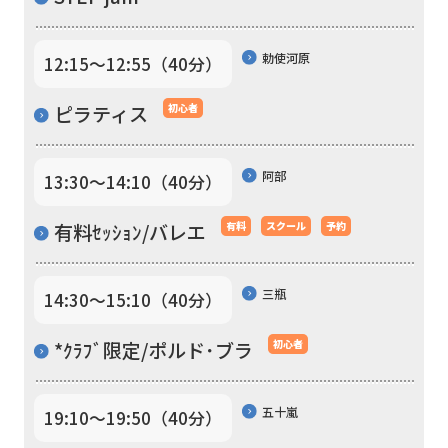
Click
the
勅使河原
12:15〜12:55（40分）
link
below
ピラティス
初心者
(start
automatic
阿部
13:30〜14:10（40分）
translation)
to
有料ｾｯｼｮﾝ/バレエ
有料
スクール
予約
return
to
三瓶
14:30〜15:10（40分）
the
*ｸﾗﾌﾞ限定/ポルド･ブラ
初心者
top
page.
五十嵐
19:10〜19:50（40分）
However,