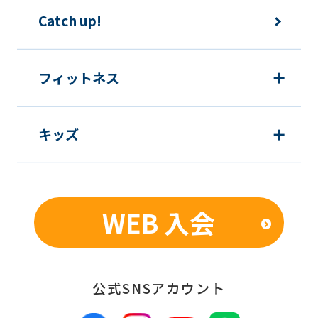
The
Catch up!
translation
may
フィットネス
differ
from
the
キッズ
original
content.
We
WEB 入会
ask
that
you
公式SNSアカウント
fully
understand