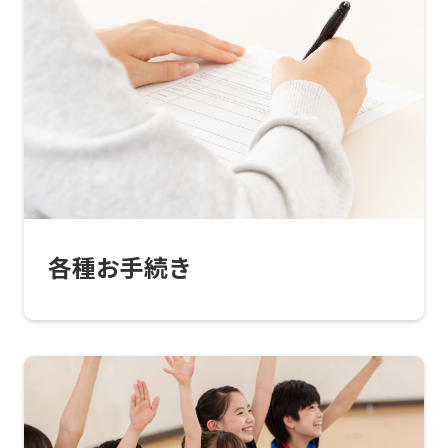
translated
into
English.
Click
the
link
below
(start
各種お手続き
automatic
translation)
to
return
to
the