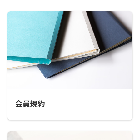
For
foreigners
Central
Sports
会員規約
official
website
is
automatically