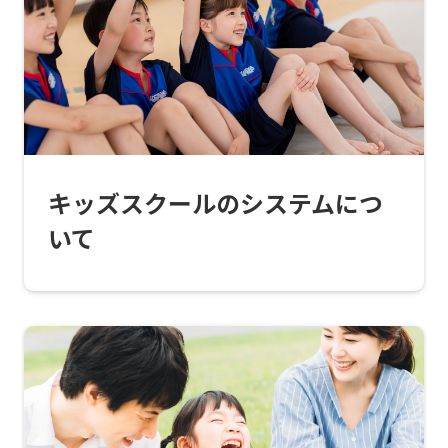
top
page.
However,
if
you
use
キッズスクールのシステムにつ
an
いて
automatic
translation
service,
the
Japanese
version
of