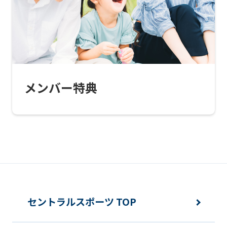
this
website
will
be
translated
メンバー特典
mechanically,
so
it
may
not
be
an
セントラルスポーツ TOP
accurate
translation.