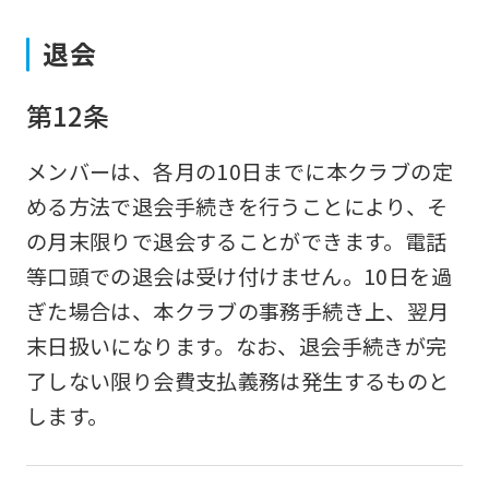
to
退会
the
top
第12条
page.
However,
メンバーは、各月の10日までに本クラブの定
if
める方法で退会手続きを行うことにより、そ
you
の月末限りで退会することができます。電話
use
等口頭での退会は受け付けません。10日を過
an
ぎた場合は、本クラブの事務手続き上、翌月
automatic
末日扱いになります。なお、退会手続きが完
translation
了しない限り会費支払義務は発生するものと
service,
します。
the
Japanese