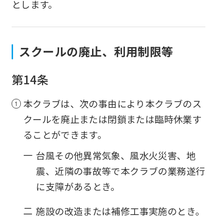
とします。
accurate
translation.
The
スクールの廃止、利用制限等
translation
may
第14条
differ
from
本クラブは、次の事由により本クラブのス
the
クールを廃止または閉鎖または臨時休業す
original
ることができます。
content.
一
台風その他異常気象、風水火災害、地
We
震、近隣の事故等で本クラブの業務遂行
ask
に支障があるとき。
that
you
二
施設の改造または補修工事実施のとき。