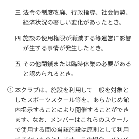
fully
三
法令の制度改廃、行政指導、社会情勢、
understand
経済状況の著しい変化があったとき。
this
before
四
施設の使用権限が消滅する等運営に影響
using
が生ずる事情が発生したとき。
the
五
その他閉鎖または臨時休業の必要がある
service.
と認められるとき。
Automatic translation
本クラブは、施設を利用して一般を対象と
したスポーツスクール等を、あらかじめ館
内掲示することにより開催することができ
ます。なお、メンバーはこれらのスクール
で使用する間の当該施設は原則として利用