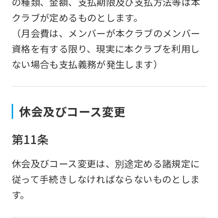
の種類、金額、支払期限及び支払方法等は本
is
クラブが定めるものとします。
automatically
（月会費は、メンバーが本クラブのメンバー
translated
資格を有する限り、現実に本クラブを利用し
into
ない場合も支払義務が発生します）
English.
Click
the
休会及びコース変更
link
below
第11条
(start
automatic
休会及びコース変更は、別途定める諸規定に
translation)
従って手続きしなければならないものとしま
to
す。
return