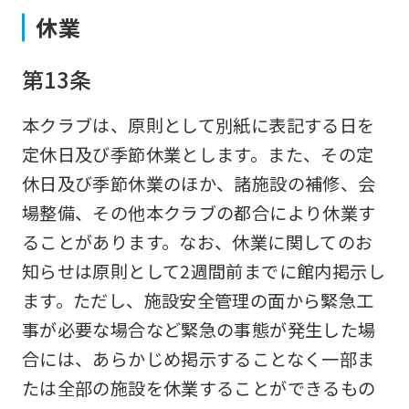
version
休業
of
this
第13条
website
本クラブは、原則として別紙に表記する日を
will
定休日及び季節休業とします。また、その定
be
休日及び季節休業のほか、諸施設の補修、会
translated
場整備、その他本クラブの都合により休業す
mechanically,
ることがあります。なお、休業に関してのお
so
知らせは原則として2週間前までに館内掲示し
it
ます。ただし、施設安全管理の面から緊急工
may
事が必要な場合など緊急の事態が発生した場
not
合には、あらかじめ掲示することなく一部ま
be
たは全部の施設を休業することができるもの
an