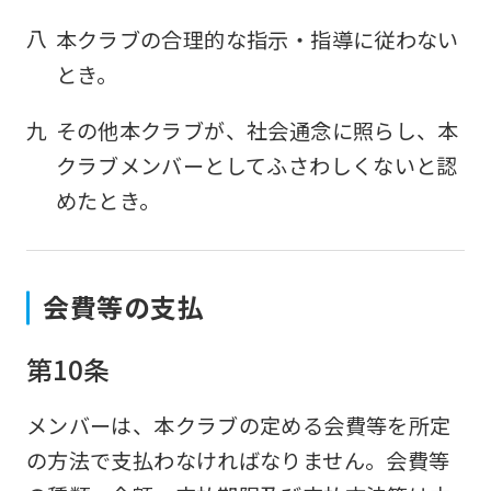
八
本クラブの合理的な指示・指導に従わない
とき。
九
その他本クラブが、社会通念に照らし、本
クラブメンバーとしてふさわしくないと認
めたとき。
For
foreigners
会費等の支払
第10条
Central
Sports
メンバーは、本クラブの定める会費等を所定
official
の方法で支払わなければなりません。会費等
website