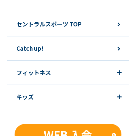
the
original
セントラルスポーツ TOP
content.
We
ask
Catch up!
that
you
フィットネス
fully
understand
this
キッズ
before
using
the
WEB 入会
service.