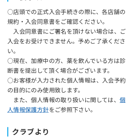
use
○店頭での正式入会手続きの際に、各店舗の
an
規約・入会同意書をご確認ください。
automatic
入会同意書にご署名を頂けない場合は、ご
translation
入会をお受けできません。予めご了承くださ
service,
い。
the
○現在、加療中の方、薬を飲んでいる方は診
Japanese
断書を提出して頂く場合がございます。
version
○お客様が入力された個人情報は、入会予約
of
の目的にのみ使用致します。
this
また、個人情報の取り扱いに関しては、
個
website
人情報保護方針
をご参照下さい。
will
be
クラブより
translated