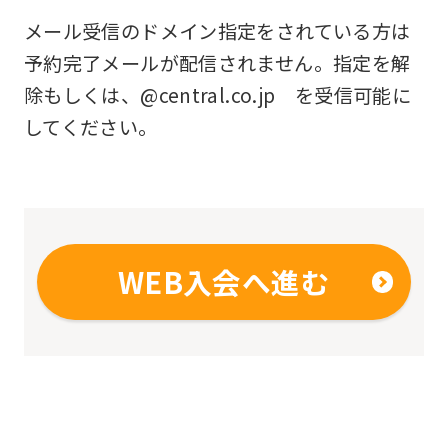
mechanically,
メール受信のドメイン指定をされている方は
so
予約完了メールが配信されません。指定を解
it
除もしくは、@central.co.jp を受信可能に
may
してください。
not
be
an
accurate
WEB入会へ進む
translation.
The
translation
may
differ
from