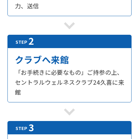
For
力、送信
foreigners
Central
Sports
クラブへ来館
official
website
「お手続きに必要なもの」ご持参の上、
is
セントラルウェルネスクラブ24久喜に来
automatically
館
translated
into
English.
Click
the