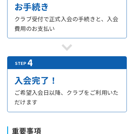
お手続き
link
below
クラブ受付で正式入会の手続きと、入会
(start
費用のお支払い
automatic
translation)
to
return
to
入会完了！
the
ご希望入会日以降、クラブをご利用いた
top
だけます
page.
However,
if
重要事項
you