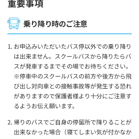
重要事項
page.
However,
if
乗り降り時のご注意
you
use
お申込みいただいたバス停以外での乗り降り
an
は出来ません。スクールバスから降りたらバ
automatic
スが発車するまでその場でお待ちください。
translation
※停車中のスクールバスの前方や後方から飛
service,
び出し対向車との接触事故等が発生する恐れ
the
がありますので保護者様より十分にご注意す
Japanese
るようお伝え願います。
version
of
帰りのバスでご自身の停留所で降りることが
this
出来なかった場合（寝てしまい気が付かなか