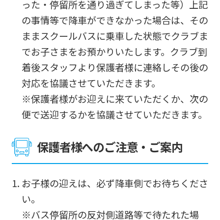
website
った・停留所を通り過ぎてしまった等）上記
will
の事情等で降車ができなかった場合は、その
be
ままスクールバスに乗車した状態でクラブま
translated
でお子さまをお預かりいたします。クラブ到
mechanically,
着後スタッフより保護者様に連絡しその後の
so
対応を協議させていただきます。
it
※保護者様がお迎えに来ていただくか、次の
may
便で送迎するかを協議させていただきます。
not
be
保護者様へのご注意・ご案内
an
accurate
お子様の迎えは、必ず降車側でお待ちくださ
translation.
い。
The
※バス停留所の反対側道路等で待たれた場