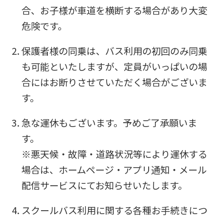
translation
合、お子様が車道を横断する場合があり大変
may
危険です。
differ
from
保護者様の同乗は、バス利用の初回のみ同乗
the
も可能といたしますが、定員がいっぱいの場
original
合にはお断りさせていただく場合がございま
content.
す。
We
急な運休もございます。予めご了承願いま
ask
す。
that
※悪天候・故障・道路状況等により運休する
you
場合は、ホームページ・アプリ通知・メール
fully
配信サービスにてお知らせいたします。
understand
this
スクールバス利用に関する各種お手続きにつ