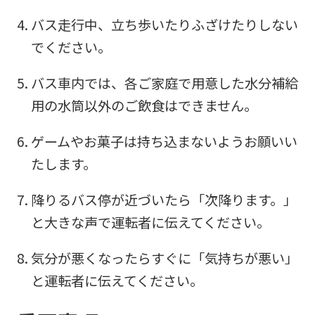
into
バス走行中、立ち歩いたりふざけたりしない
English.
でください。
Click
the
バス車内では、各ご家庭で用意した水分補給
link
用の水筒以外のご飲食はできません。
below
(start
ゲームやお菓子は持ち込まないようお願いい
automatic
たします。
translation)
降りるバス停が近づいたら「次降ります。」
to
と大きな声で運転者に伝えてください。
return
to
気分が悪くなったらすぐに「気持ちが悪い」
the
と運転者に伝えてください。
top