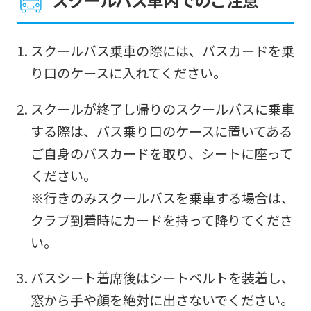
スクールバス乗車の際には、バスカードを乗
り口のケースに入れてください。
For
スクールが終了し帰りのスクールバスに乗車
foreigners
する際は、バス乗り口のケースに置いてある
ご自身のバスカードを取り、シートに座って
Central
ください。
Sports
※行きのみスクールバスを乗車する場合は、
official
クラブ到着時にカードを持って降りてくださ
website
い。
is
automatically
バスシート着席後はシートベルトを装着し、
translated
窓から手や顔を絶対に出さないでください。