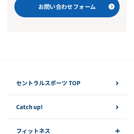
お問い合わせフォーム
may
differ
from
the
original
content.
We
ask
セントラルスポーツ TOP
that
you
fully
Catch up!
understand
this
フィットネス
before