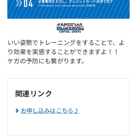
However,
if
you
use
いい姿勢でトレーニングをすることで、よ
an
り効果を実感することができますよ！！
automatic
ケガの予防にも繋がります。
translation
service,
the
関連リンク
Japanese
version
お申し込みはこちら♪
of
this
website