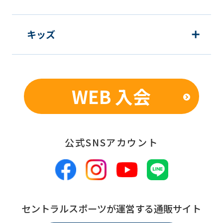
using
the
キッズ
service.
Automatic translation
WEB 入会
公式SNSアカウント
セントラルスポーツが運営する通販サイト