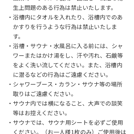
For
生上問題のある行為は禁止いたします。
・浴槽内にタオルを入れたり、浴槽内でのあ
foreigners
かすりを行うような行為は禁止いたしま
す。
Central
・浴槽・サウナ・水風呂に入る前には、シャ
Sports
ワーまたはかけ湯をし、汗や汚れ、石鹸等
official
をよく洗い流してください。また、浴槽内
website
に潜るなどの行為はご遠慮ください。
is
・シャワーブース・カラン・サウナ等の場所
automatically
取りはご遠慮ください。
translated
・サウナ内では横になること、大声での談笑
into
等はお控えください。
English.
・サウナでは、サウナ用シートを必ずご使用
Click
ください。（お一人様1枚のみ）ご使用後は