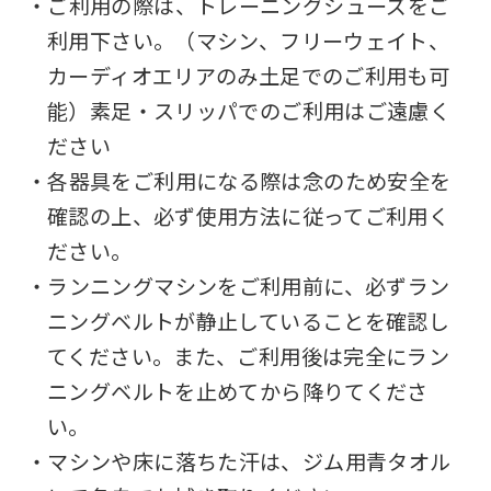
・ご利用の際は、トレーニングシューズをご
you
利用下さい。（マシン、フリーウェイト、
use
カーディオエリアのみ土足でのご利用も可
an
能）素足・スリッパでのご利用はご遠慮く
automatic
ださい
translation
・各器具をご利用になる際は念のため安全を
service,
確認の上、必ず使用方法に従ってご利用く
the
ださい。
Japanese
・ランニングマシンをご利用前に、必ずラン
version
ニングベルトが静止していることを確認し
of
てください。また、ご利用後は完全にラン
this
ニングベルトを止めてから降りてくださ
website
い。
will
・マシンや床に落ちた汗は、ジム用青タオル
be