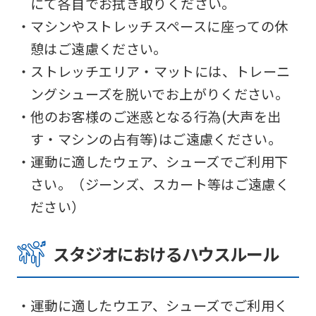
にて各自でお拭き取りください。
translated
・マシンやストレッチスペースに座っての休
mechanically,
憩はご遠慮ください。
so
・ストレッチエリア・マットには、トレーニ
it
ングシューズを脱いでお上がりください。
may
・他のお客様のご迷惑となる行為(大声を出
not
す・マシンの占有等)はご遠慮ください。
be
・運動に適したウェア、シューズでご利用下
an
さい。（ジーンズ、スカート等はご遠慮く
accurate
ださい）
translation.
The
スタジオにおけるハウスルール
translation
may
differ
・運動に適したウエア、シューズでご利用く