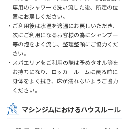
the
専用のシャワーで洗い流した後、所定の位
link
置にお戻しください。
below
・ご利用後は水温を適温にお戻しいただき、
(start
次にご利用になるお客様の為にシャンプー
automatic
等の泡をよく流し、整理整頓にご協力くだ
translation)
さい。
to
・スパエリアをご利用の際は予めタオル等を
return
お持ちになり、ロッカールームに戻る前に
to
身体をよく拭き、床が濡れないようご協力
the
ください。
top
page.
マシンジムにおけるハウスルール
However,
if