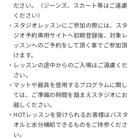
from
ださい。（ジーンズ、スカート等はご遠慮
the
ください）
original
・スタジオレッスンにご参加の際には、スタ
content.
ジオ予約専用サイトへ初期登録後、対象レ
We
ッスンへのご予約をして頂く事でご参加頂
ask
けます。
that
・レッスンの途中からのご入場はご遠慮くだ
you
さい。
fully
・マットや器具を使用するプログラムに関し
understand
ては、ご準備の時間を踏まえスタジオにお
this
越しください。
before
・HOTレッスンを受けられるお客様はバスタ
using
オルと水分補給できるものをご持参くださ
the
い。