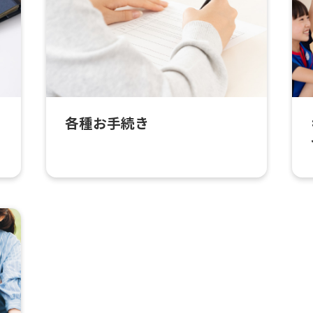
各種お手続き
For foreigners
Central Sports official website is
automatically translated into
English. Click the link below (start