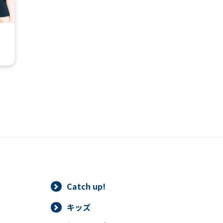
automatic translation) to return to
the top page.
However, if you use an automatic
translation service, the Japanese
version of this website will be
translated mechanically, so it may
not be an accurate translation.
The translation may differ from the
original content. We ask that you
fully understand this before using
the service.
Automatic translation start
Catch up!
キッズ