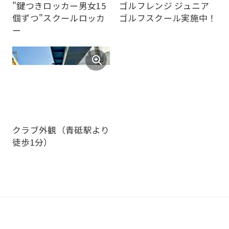
"鍵つきロッカー男女15
ゴルフレンジ ジュニア
may
個ずつ"スクールロッカ
ゴルフスクール実施中！
not
ー
be
an
accurate
translation.
The
translation
クラブ外観（青砥駅より
may
徒歩1分）
differ
from
the
original
content.