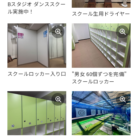
Bスタジオ ダンススクー
translation
ル実施中！
スクール生用ドライヤー
service,
the
Japanese
version
of
this
スクールロッカー入り口
"男女 60個ずつを完備"
website
スクールロッカー
will
be
translated
mechanically,
so
it