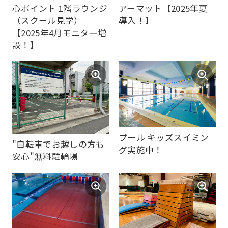
心ポイント 1階ラウンジ
アーマット【2025年夏
Central
（スクール見学）
導入！】
Sports
【2025年4月モニター増
official
設！】
website
is
automatically
translated
into
プール キッズスイミン
English.
"自転車でお越しの方も
グ実施中！
Click
安心"無料駐輪場
the
link
below
(start