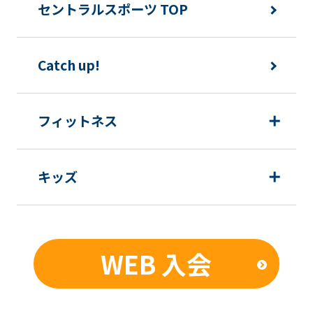
セントラルスポーツ TOP
We
ask
that
Catch up!
you
fully
フィットネス
understand
this
before
キッズ
using
the
service.
WEB 入会
Automatic translation