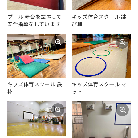
automatic
translation)
キッズ体育スクール 跳
プール 赤台を設置して
び箱
安全指導をしています
to
return
to
the
top
page.
However,
キッズ体育スクール 鉄
キッズ体育スクール マ
棒
ット
if
you
use
an
automatic