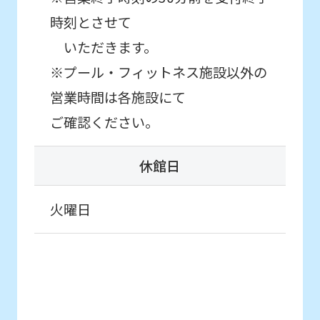
content.
時刻とさせて
We
いただきます。
ask
※プール・フィットネス施設以外の
that
営業時間は各施設にて
you
ご確認ください。
fully
understand
休館日
this
before
火曜日
using
the
service.
Automatic translation