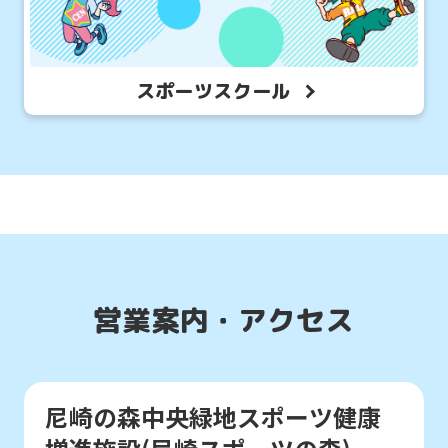
Central
Sports
スポーツスクール
official
website
is
automatically
translated
into
English.
営業案内・アクセス
Click
the
link
尼崎の森中央緑地スポーツ健康
below