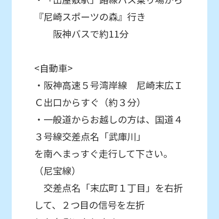
automatic
『尼崎スポーツの森』行き
translation
阪神バスで約11分
service,
the
<自動車>
Japanese
version
・阪神高速５号湾岸線 尼崎末広Ｉ
of
Ｃ出口からすぐ（約３分）
this
・一般道からお越しの方は、国道４
website
３号線交差点名「武庫川」
will
を南へまっすぐ走行して下さい。
be
（尼宝線）
translated
交差点名「末広町１丁目」を右折
mechanically,
して、２つ目の信号を左折
so