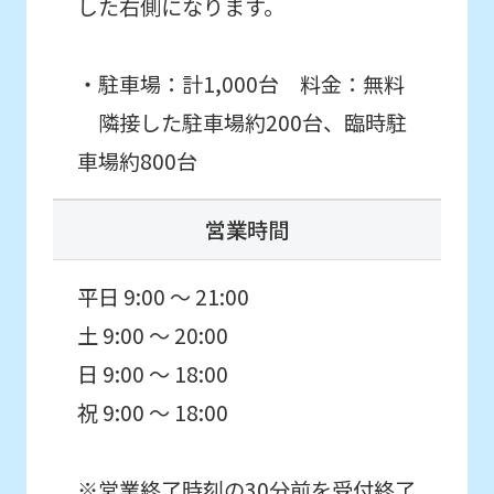
した右側になります。
it
may
not
・駐車場：計1,000台 料金：無料
be
隣接した駐車場約200台、臨時駐
an
車場約800台
accurate
translation.
営業時間
The
translation
平日 9:00 ～ 21:00
may
土 9:00 ～ 20:00
differ
日 9:00 ～ 18:00
from
祝 9:00 ～ 18:00
the
original
※営業終了時刻の30分前を受付終了