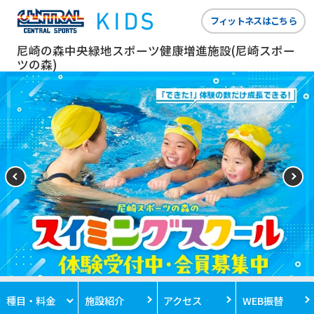
フィットネスはこちら
尼崎の森中央緑地スポーツ健康増進施設(尼崎スポー
ツの森)
種目・料金
施設紹介
アクセス
WEB振替