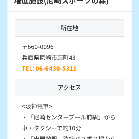
増進施設(尼崎スポーツの森)
(start
automatic
translation)
所在地
to
return
〒660-0096
to
兵庫県尼崎市扇町43
the
TEL:
06-6430-5311
top
page.
アクセス
However,
if
<阪神電車>
you
・「尼崎センタープール前駅」から
use
車・タクシーで約10分
an
・「出屋敷駅」路線バス乗り場から