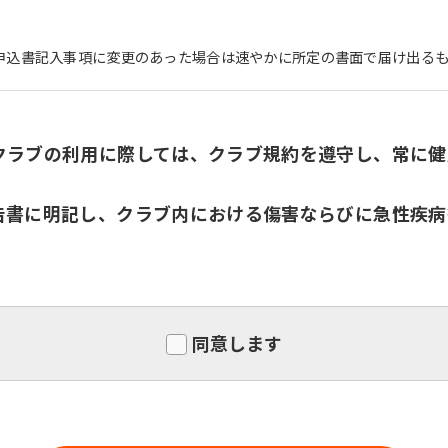
申込書記入事項に変更のあった場合は速やかに所定の書面で届け出る
For foreigners
クラブの利用に際しては、クラブ規約を遵守し、常に健
Central Sports official website is
告書に明記し、クラブ内における傷害ならびに急性疾病
automatically translated into
English. Click the link below (start
automatic translation) to return to
the top page.
However, if you use an automatic
translation service, the Japanese
同意します
version of this website will be
translated mechanically, so it may
not be an accurate translation.
The translation may differ from the
original content. We ask that you