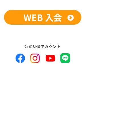
WEB 入会
供、開示いたしません。ただし、法令に
している業務委託先、および関係会社に
開示を求められた場合は、この限りでは
人が希望される場合は、合理的な範囲で
公式SNSアカウント
者への提供の停止等のお申し出があった