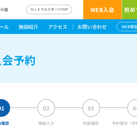
WEB入会
初め
成小岩
セントラルスポーツTOP
ール
施設紹介
アクセス
お問い合わせ
WEB振
入会予約
約確認
情報入力
内容確認
予約受付
（予