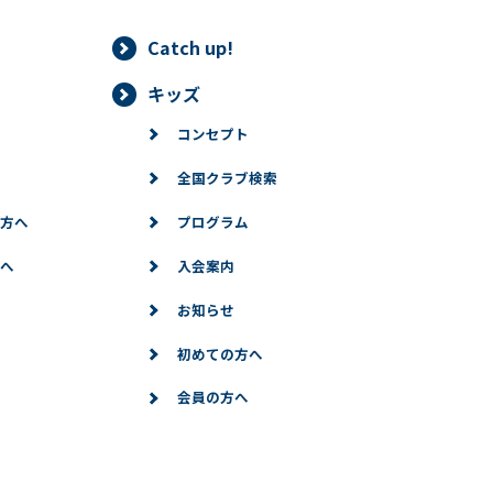
Catch up!
情報は、正当な理由がある場合を除き、ご本人の同意なく第三者に提
キッズ
することができる場合、あらかじめ当社との間で秘密保持契約を締結
コンセプト
法令に基づき当社が開示を求められた場合、司法または行政機関から
全国クラブ検索
りした個人情報の確認（第三者提供記録の開示を含みます。）をご本
方へ
プログラム
利用停止等
へ
入会案内
情報に対して、ご本人より情報の訂正、変更、削除、利用停止、第三
お知らせ
的な範囲で必要な対応をいたします。
初めての方へ
会員の方へ
記のフォームからお願いいたします。