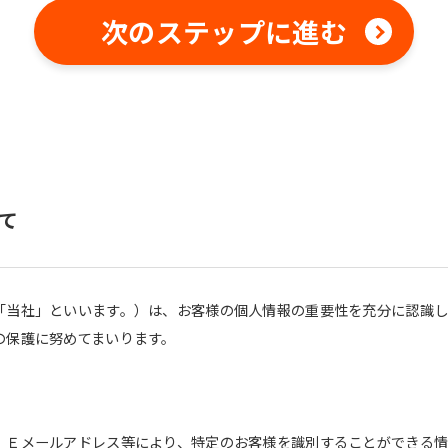
fully understand this before using
the service.
次のステップに進む
Automatic translation start
て
「当社」といいます。）は、お客様の個人情報の重要性を充分に認識
の保護に努めてまいります。
、Ｅメールアドレス等により、特定のお客様を識別することができる情