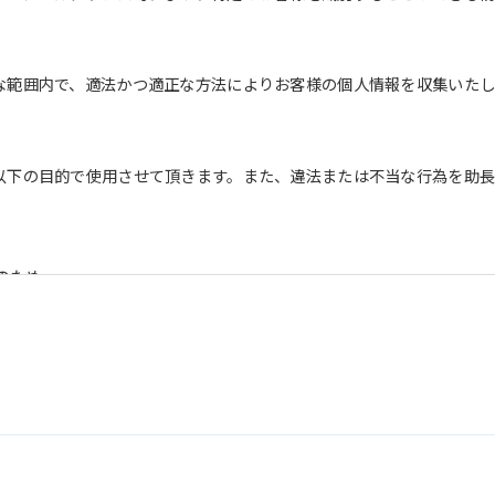
な範囲内で、適法かつ適正な方法によりお客様の個人情報を収集いたし
以下の目的で使用させて頂きます。また、違法または不当な行為を助
のため
を含む）等、新商品・サービスの立案・開発・実施のため
を含む当社情報のご提供のため
め
うえでの統計的なデータの作成、活用、公表のため
情報は、適切かつ慎重に管理し、漏洩、改ざん、紛失等がないよう適
ついては、本プライバシーポリシー末尾に記載の「問い合わせ窓口」