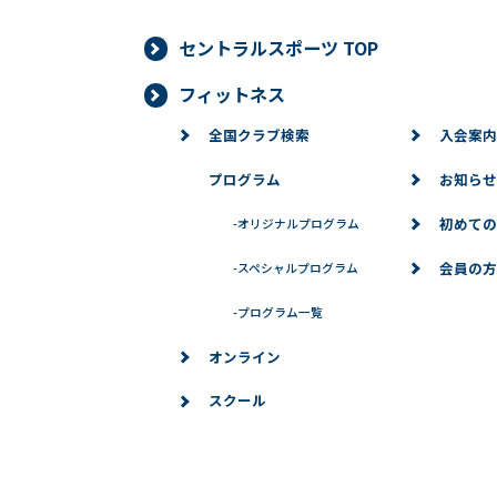
セントラルスポーツ TOP
■個人情報の開示
当社は、お客様からお預かりした個人
フィットネス
より当社がお客様の同意を得ずに開示
全国クラブ検索
入会案内
必要な範囲内において開示する場合、
プログラム
お知らせ
ありません。また、お客様からお預か
対応いたします。
初めての
-
オリジナルプログラム
■個人情報の訂正、変更、削除、
会員の方
-
スペシャルプログラム
当社は、お客様からお預かりした個人
-
プログラム一覧
場合は、お客様の意思を尊重し、合理
オンライン
※問い合わせ窓口
スクール
個人情報に関するお問い合わせは、下