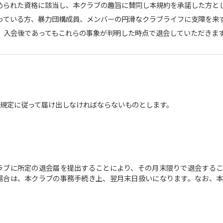
められた資格に該当し、本クラブの趣旨に賛同し本規約を承諾した方と
っている方、暴力団構成員、メンバーの円滑なクラブライフに支障を来
、入会後であってもこれらの事象が判明した時点で退会していただきま
規定に従って届け出しなければならないものとします。
ラブに所定の退会届を提出することにより、その月末限りで退会するこ
場合は、本クラブの事務手続き上、翌月末日扱いになります。なお、