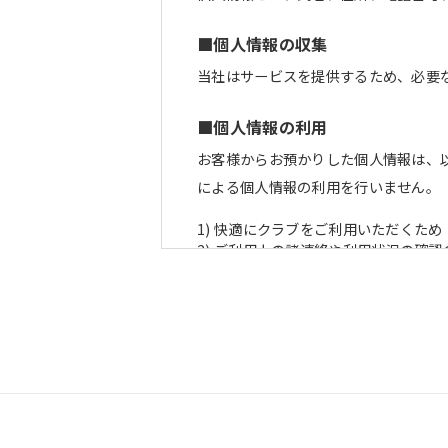
■個人情報の収集
当社はサービスを提供するため、必要
■個人情報の利用
お客様からお預かりした個人情報は、
による個人情報の利用を行いません。
1) 快適にクラブをご利用いただくため
2) ご利用上の諸連絡や利用状況の確認
3) 運動プログラム（カウンセリング
4) 新商品・サービスやイベント情報
5) 顧客動向分析、アンケート調査のた
6) 個人を特定できないよう加工した
■個人情報の管理
当社は、お客様からお預かりした個人
管理のために講じている措置の内容に