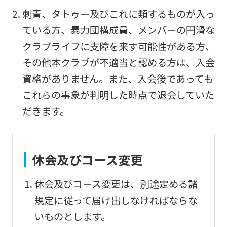
Sports
刺青、タトゥー及びこれに類するものが入っ
official
ている方、暴力団構成員、メンバーの円滑な
website
クラブライフに支障を来す可能性がある方、
is
その他本クラブが不適当と認める方は、入会
automatically
資格がありません。また、入会後であっても
translated
これらの事象が判明した時点で退会していた
into
だきます。
English.
Click
the
休会及びコース変更
link
below
休会及びコース変更は、別途定める諸
(start
規定に従って届け出しなければならな
automatic
いものとします。