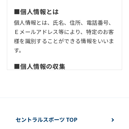
ask
that
■個人情報とは
you
個人情報とは、氏名、住所、電話番号、
fully
Ｅメールアドレス等により、特定のお客
understand
様を識別することができる情報をいいま
this
す。
before
using
■個人情報の収集
the
当社はサービスを提供するため、必要な
service.
範囲内で、適法かつ適正な方法によりお
客様の個人情報を収集いたします。
Automatic translation
■個人情報の利用
セントラルスポーツ TOP
お客様からお預かりした個人情報は、以