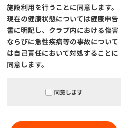
service,
メンバーは、住所または連絡先等入会申
施設利用を行うことに同意します。
the
込書記入事項に変更のあった場合は速や
現在の健康状態については健康申告
Japanese
かに所定の書面で届け出るものとしま
version
す。
書に明記し、クラブ内における傷害
of
ならびに急性疾病等の事故について
this
は自己責任において対処することに
website
同意します。
will
be
translated
同意します
mechanically,
so
it
may