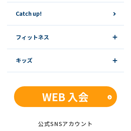
下の目的で使用させて頂きます。また、
違法または不当な行為を助長し、または
Catch up!
誘発するおそれがある方法による個人情
報の利用を行いません。
フィットネス
1) 快適にクラブをご利用いただくため
2) ご利用上の諸連絡や利用状況の確認
キッズ
のため
3) 運動プログラム（カウンセリングを含
む）等、新商品・サービスの立案・開
発・実施のため
WEB 入会
4) 新商品・サービスやイベント情報を
含む当社情報のご提供のため
5) 顧客動向分析、アンケート調査のため
6) 個人を特定できないよう加工したう
公式SNSアカウント
えでの統計的なデータの作成、活用、公