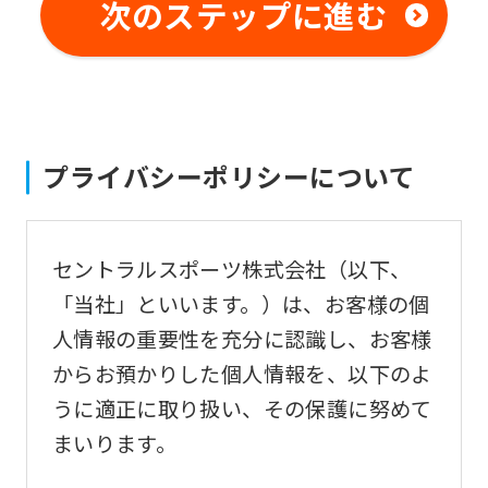
not
次のステップに進む
be
an
accurate
translation.
プライバシーポリシーについて
The
translation
may
セントラルスポーツ株式会社（以下、
differ
「当社」といいます。）は、お客様の個
from
人情報の重要性を充分に認識し、お客様
the
からお預かりした個人情報を、以下のよ
original
うに適正に取り扱い、その保護に努めて
content.
まいります。
We