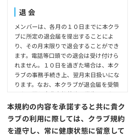
translation)
to
退 会
return
メンバーは、各月の１０日までに本クラ
to
ブに所定の退会届を提出することによ
the
り、その月末限りで退会することができ
top
ます。電話等口頭での退会は受け付けら
page.
れません。１０日を過ぎた場合は、本ク
However,
ラブの事務手続き上、翌月末日扱いにな
if
ります。なお、本クラブが退会届を受領
you
しない限り会費支払義務は発生するもの
use
とします。
本規約の内容を承諾すると共に貴ク
an
automatic
ラブの利用に際しては、クラブ規約
変更事項
translation
を遵守し、常に健康状態に留意して