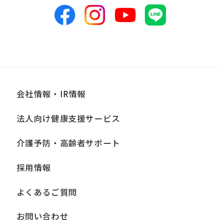
表のため
■個人情報の管理
当社は、お客様からお預かりした個人情
報は、適切かつ慎重に管理し、漏洩、改
ざん、紛失等がないよう適正な管理に努
会社情報・IR情報
めます。当社において安全管理のために
法人向け健康支援サービス
講じている措置の内容については、本プ
ライバシーポリシー末尾に記載の「問い
介護予防・高齢者サポート
合わせ窓口」までお問い合わせくださ
採用情報
い。
よくあるご質問
■個人情報の開示
当社は、お客様からお預かりした個人情
お問い合わせ