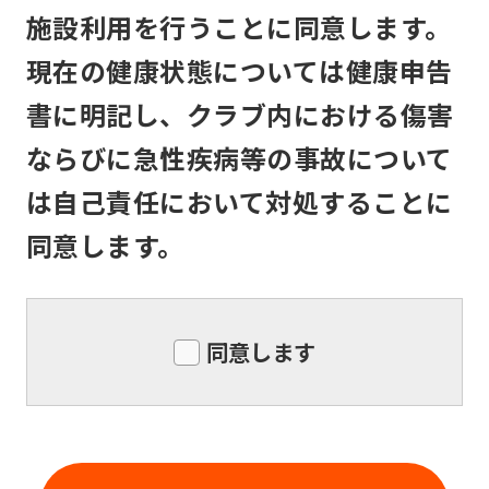
service,
メンバーは、住所または連絡先等入会申
施設利用を行うことに同意します。
the
込書記入事項に変更のあった場合は速や
現在の健康状態については健康申告
Japanese
かに所定の書面で届け出るものとしま
version
す。
書に明記し、クラブ内における傷害
of
ならびに急性疾病等の事故について
this
は自己責任において対処することに
website
同意します。
will
be
translated
同意します
mechanically,
so
it
may