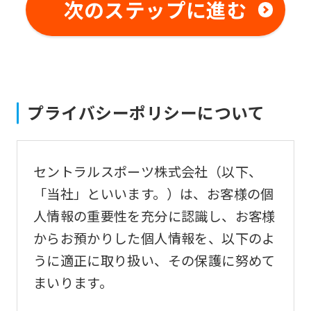
not
次のステップに進む
be
an
accurate
translation.
プライバシーポリシーについて
The
translation
may
セントラルスポーツ株式会社（以下、
differ
「当社」といいます。）は、お客様の個
from
人情報の重要性を充分に認識し、お客様
the
からお預かりした個人情報を、以下のよ
original
うに適正に取り扱い、その保護に努めて
content.
まいります。
We