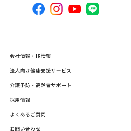
表のため
■個人情報の管理
当社は、お客様からお預かりした個人情
報は、適切かつ慎重に管理し、漏洩、改
ざん、紛失等がないよう適正な管理に努
会社情報・IR情報
めます。当社において安全管理のために
法人向け健康支援サービス
講じている措置の内容については、本プ
ライバシーポリシー末尾に記載の「問い
介護予防・高齢者サポート
合わせ窓口」までお問い合わせくださ
採用情報
い。
よくあるご質問
■個人情報の開示
当社は、お客様からお預かりした個人情
お問い合わせ