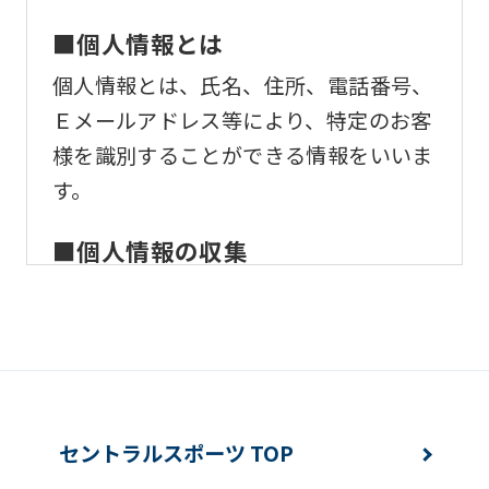
ask
that
■個人情報とは
you
個人情報とは、氏名、住所、電話番号、
fully
Ｅメールアドレス等により、特定のお客
understand
様を識別することができる情報をいいま
this
す。
before
using
■個人情報の収集
the
当社はサービスを提供するため、必要な
service.
範囲内で、適法かつ適正な方法によりお
客様の個人情報を収集いたします。
Automatic translation
■個人情報の利用
セントラルスポーツ TOP
お客様からお預かりした個人情報は、以