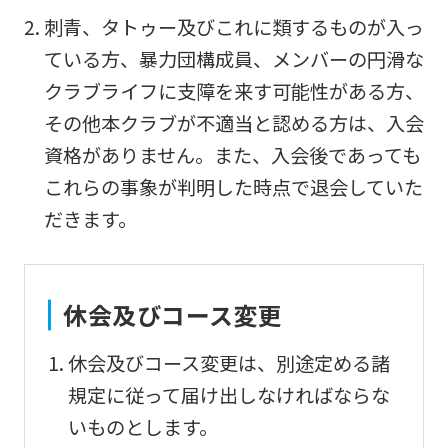
Sports
刺青、タトゥー及びこれに類するものが入っ
official
ている方、暴力団構成員、メンバーの円滑な
website
クラブライフに支障を来す可能性がある方、
is
その他本クラブが不適当と認める方は、入会
automatically
資格がありません。また、入会後であっても
translated
これらの事象が判明した時点で退会していた
into
だきます。
English.
Click
the
休会及びコース変更
link
below
休会及びコース変更は、別途定める諸
(start
規定に従って届け出しなければならな
automatic
いものとします。