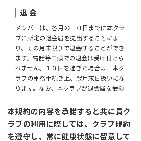
translation)
to
退 会
return
メンバーは、各月の１０日までに本クラ
to
ブに所定の退会届を提出することによ
the
り、その月末限りで退会することができ
top
ます。電話等口頭での退会は受け付けら
page.
れません。１０日を過ぎた場合は、本ク
However,
ラブの事務手続き上、翌月末日扱いにな
if
ります。なお、本クラブが退会届を受領
you
しない限り会費支払義務は発生するもの
use
とします。
本規約の内容を承諾すると共に貴ク
an
automatic
ラブの利用に際しては、クラブ規約
変更事項
translation
を遵守し、常に健康状態に留意して