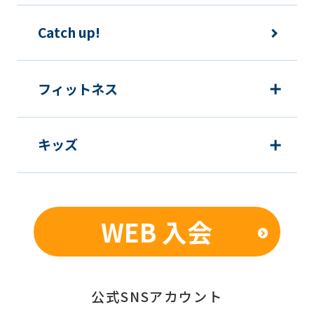
下の目的で使用させて頂きます。また、
違法または不当な行為を助長し、または
Catch up!
誘発するおそれがある方法による個人情
報の利用を行いません。
フィットネス
1) 快適にクラブをご利用いただくため
2) ご利用上の諸連絡や利用状況の確認
キッズ
のため
3) 運動プログラム（カウンセリングを含
む）等、新商品・サービスの立案・開
発・実施のため
WEB 入会
4) 新商品・サービスやイベント情報を
含む当社情報のご提供のため
5) 顧客動向分析、アンケート調査のため
6) 個人を特定できないよう加工したう
公式SNSアカウント
えでの統計的なデータの作成、活用、公