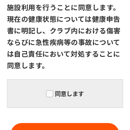
service,
メンバーは、住所または連絡先等入会申
施設利用を行うことに同意します。
the
込書記入事項に変更のあった場合は速や
現在の健康状態については健康申告
Japanese
かに所定の書面で届け出るものとしま
version
す。
書に明記し、クラブ内における傷害
of
ならびに急性疾病等の事故について
this
は自己責任において対処することに
website
同意します。
will
be
translated
同意します
mechanically,
so
it
may