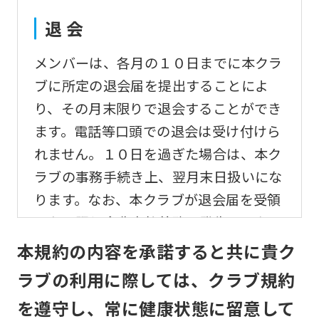
translation)
to
退 会
return
メンバーは、各月の１０日までに本クラ
to
ブに所定の退会届を提出することによ
the
り、その月末限りで退会することができ
top
ます。電話等口頭での退会は受け付けら
page.
れません。１０日を過ぎた場合は、本ク
However,
ラブの事務手続き上、翌月末日扱いにな
if
ります。なお、本クラブが退会届を受領
you
しない限り会費支払義務は発生するもの
use
とします。
本規約の内容を承諾すると共に貴ク
an
automatic
ラブの利用に際しては、クラブ規約
変更事項
translation
を遵守し、常に健康状態に留意して