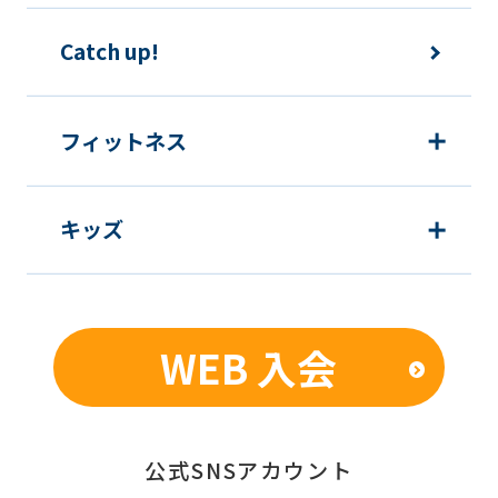
下の目的で使用させて頂きます。また、
違法または不当な行為を助長し、または
Catch up!
誘発するおそれがある方法による個人情
報の利用を行いません。
フィットネス
1) 快適にクラブをご利用いただくため
2) ご利用上の諸連絡や利用状況の確認
キッズ
のため
3) 運動プログラム（カウンセリングを含
む）等、新商品・サービスの立案・開
発・実施のため
WEB 入会
4) 新商品・サービスやイベント情報を
含む当社情報のご提供のため
5) 顧客動向分析、アンケート調査のため
6) 個人を特定できないよう加工したう
公式SNSアカウント
えでの統計的なデータの作成、活用、公