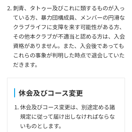
Sports
刺青、タトゥー及びこれに類するものが入っ
official
ている方、暴力団構成員、メンバーの円滑な
website
クラブライフに支障を来す可能性がある方、
is
その他本クラブが不適当と認める方は、入会
automatically
資格がありません。また、入会後であっても
translated
これらの事象が判明した時点で退会していた
into
だきます。
English.
Click
the
休会及びコース変更
link
below
休会及びコース変更は、別途定める諸
(start
規定に従って届け出しなければならな
automatic
いものとします。