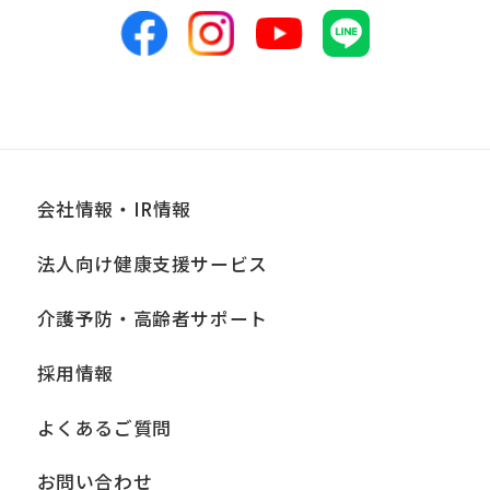
表のため
■個人情報の管理
当社は、お客様からお預かりした個人情
報は、適切かつ慎重に管理し、漏洩、改
ざん、紛失等がないよう適正な管理に努
会社情報・IR情報
めます。当社において安全管理のために
法人向け健康支援サービス
講じている措置の内容については、本プ
ライバシーポリシー末尾に記載の「問い
介護予防・高齢者サポート
合わせ窓口」までお問い合わせくださ
採用情報
い。
よくあるご質問
■個人情報の開示
当社は、お客様からお預かりした個人情
お問い合わせ