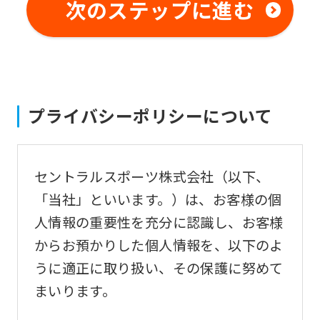
not
次のステップに進む
be
an
accurate
translation.
プライバシーポリシーについて
The
translation
may
セントラルスポーツ株式会社（以下、
differ
「当社」といいます。）は、お客様の個
from
人情報の重要性を充分に認識し、お客様
the
からお預かりした個人情報を、以下のよ
original
うに適正に取り扱い、その保護に努めて
content.
まいります。
We