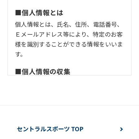
ask
that
■個人情報とは
you
個人情報とは、氏名、住所、電話番号、
fully
Ｅメールアドレス等により、特定のお客
understand
様を識別することができる情報をいいま
this
す。
before
using
■個人情報の収集
the
当社はサービスを提供するため、必要な
service.
範囲内で、適法かつ適正な方法によりお
客様の個人情報を収集いたします。
Automatic translation
■個人情報の利用
セントラルスポーツ TOP
お客様からお預かりした個人情報は、以