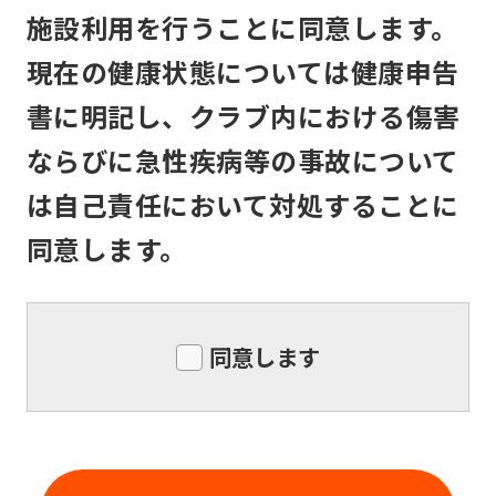
service,
メンバーは、住所または連絡先等入会申
施設利用を行うことに同意します。
the
込書記入事項に変更のあった場合は速や
現在の健康状態については健康申告
Japanese
かに所定の書面で届け出るものとしま
version
す。
書に明記し、クラブ内における傷害
of
ならびに急性疾病等の事故について
this
は自己責任において対処することに
website
同意します。
will
be
translated
同意します
mechanically,
so
it
may