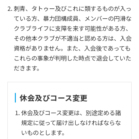
Sports
刺青、タトゥー及びこれに類するものが入っ
official
ている方、暴力団構成員、メンバーの円滑な
website
クラブライフに支障を来す可能性がある方、
is
その他本クラブが不適当と認める方は、入会
automatically
資格がありません。また、入会後であっても
translated
これらの事象が判明した時点で退会していた
into
だきます。
English.
Click
the
休会及びコース変更
link
below
休会及びコース変更は、別途定める諸
(start
規定に従って届け出しなければならな
automatic
いものとします。