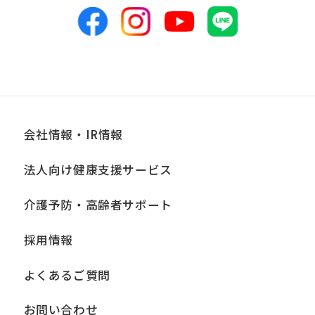
表のため
■個人情報の管理
当社は、お客様からお預かりした個人情
報は、適切かつ慎重に管理し、漏洩、改
ざん、紛失等がないよう適正な管理に努
会社情報・IR情報
めます。当社において安全管理のために
法人向け健康支援サービス
講じている措置の内容については、本プ
ライバシーポリシー末尾に記載の「問い
介護予防・高齢者サポート
合わせ窓口」までお問い合わせくださ
採用情報
い。
よくあるご質問
■個人情報の開示
当社は、お客様からお預かりした個人情
お問い合わせ