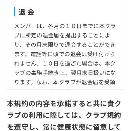
translation)
to
退 会
return
メンバーは、各月の１０日までに本クラ
to
ブに所定の退会届を提出することによ
the
り、その月末限りで退会することができ
top
ます。電話等口頭での退会は受け付けら
page.
れません。１０日を過ぎた場合は、本ク
However,
ラブの事務手続き上、翌月末日扱いにな
if
ります。なお、本クラブが退会届を受領
you
しない限り会費支払義務は発生するもの
use
とします。
本規約の内容を承諾すると共に貴ク
an
automatic
ラブの利用に際しては、クラブ規約
変更事項
translation
を遵守し、常に健康状態に留意して