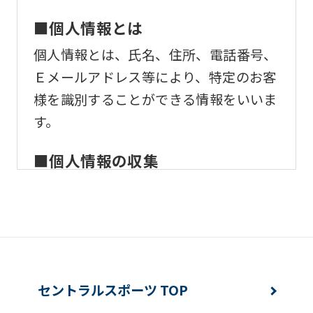
ask
that
■個人情報とは
you
個人情報とは、氏名、住所、電話番号、
fully
Ｅメールアドレス等により、特定のお客
understand
様を識別することができる情報をいいま
this
す。
before
using
■個人情報の収集
the
当社はサービスを提供するため、必要な
service.
範囲内で、適法かつ適正な方法によりお
客様の個人情報を収集いたします。
Automatic translation
■個人情報の利用
セントラルスポーツ TOP
お客様からお預かりした個人情報は、以