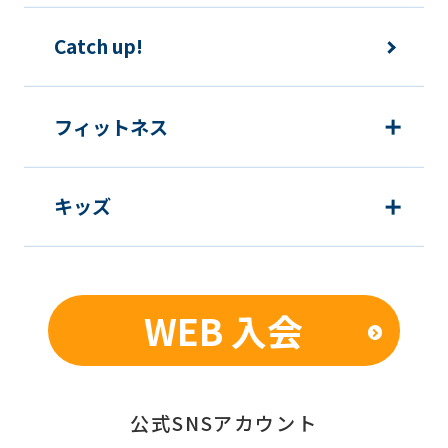
下の目的で使用させて頂きます。また、
違法または不当な行為を助長し、または
Catch up!
誘発するおそれがある方法による個人情
報の利用を行いません。
フィットネス
1) 快適にクラブをご利用いただくため
2) ご利用上の諸連絡や利用状況の確認
キッズ
のため
3) 運動プログラム（カウンセリングを含
む）等、新商品・サービスの立案・開
発・実施のため
WEB 入会
4) 新商品・サービスやイベント情報を
含む当社情報のご提供のため
5) 顧客動向分析、アンケート調査のため
6) 個人を特定できないよう加工したう
公式SNSアカウント
えでの統計的なデータの作成、活用、公