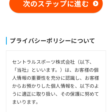
not
次のステップに進む
be
an
accurate
translation.
プライバシーポリシーについて
The
translation
may
セントラルスポーツ株式会社（以下、
differ
「当社」といいます。）は、お客様の個
from
人情報の重要性を充分に認識し、お客様
the
からお預かりした個人情報を、以下のよ
original
うに適正に取り扱い、その保護に努めて
content.
まいります。
We