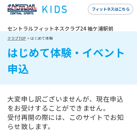
website
フィットネスはこちら
is
automatically
セントラルフィットネスクラブ24 袖ケ浦駅前
translated
クラブTOP
はじめて体験
into
はじめて体験・イベント
English.
Click
申込
the
link
below
大変申し訳ございませんが、現在申込
(start
をお受けすることができません。
automatic
受付再開の際には、このサイトでお知
translation)
らせ致します。
to