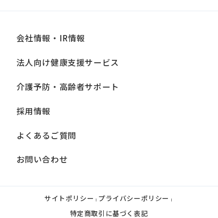
an
accurate
translation.
会社情報・IR情報
The
法人向け健康支援サービス
translation
may
介護予防・高齢者サポート
differ
採用情報
from
the
よくあるご質問
original
お問い合わせ
content.
We
ask
サイトポリシー
プライバシーポリシー
|
|
that
特定商取引に基づく表記