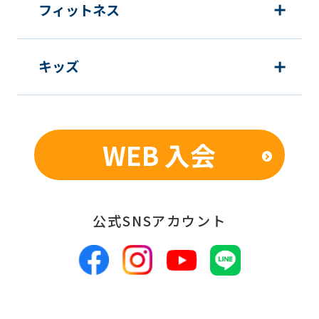
Japanese
フィットネス
version
of
キッズ
this
website
will
be
WEB 入会
translated
mechanically,
so
公式SNSアカウント
it
may
not
be