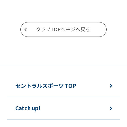
return
to
the
クラブTOPページへ戻る
top
page.
However,
if
you
use
an
セントラルスポーツ TOP
automatic
translation
Catch up!
service,
the