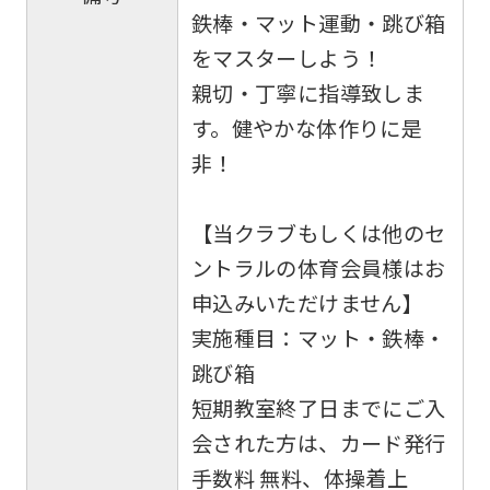
English.
鉄棒・マット運動・跳び箱
Click
をマスターしよう！
the
親切・丁寧に指導致しま
link
す。健やかな体作りに是
below
非！
(start
automatic
【当クラブもしくは他のセ
translation)
ントラルの体育会員様はお
to
申込みいただけません】
return
実施種目：マット・鉄棒・
to
跳び箱
the
短期教室終了日までにご入
top
会された方は、カード発行
page.
手数料 無料、体操着上