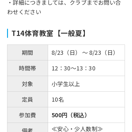
・詳細につきましては、クラブまでお問い合
わせください
For
T14体育教室【一般夏】
foreigners
8/23（日） 〜 8/23（日）
期間
Central
12：30～13：30
時間帯
Sports
official
小学生以上
対象
website
is
10名
定員
automatically
500円（税込）
参加費
translated
into
≪安心・少人数制≫
備考