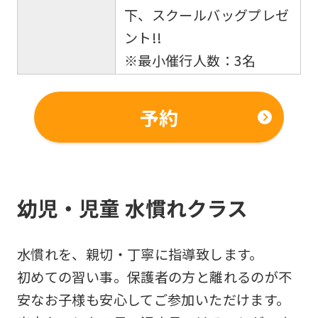
However,
下、スクールバッグプレゼ
if
ント!!
you
※最小催行人数：3名
use
an
予約
automatic
translation
service,
the
幼児・児童 水慣れクラス
Japanese
version
水慣れを、親切・丁寧に指導致します。
of
初めての習い事。保護者の方と離れるのが不
this
安なお子様も安心してご参加いただけます。
website