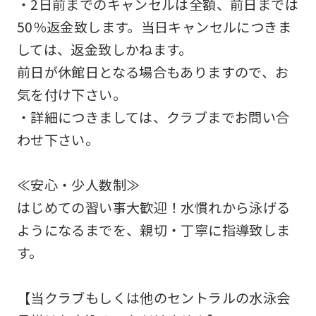
・2日前までのキャンセルは全額、前日までは
may
50％返金致します。当日キャンセルにつきま
differ
しては、返金致しかねます。
from
前日が休館日となる場合もありますので、お
the
気を付け下さい。
original
・詳細につきましては、クラブまでお問い合
content.
わせ下さい。
We
ask
≪安心・少人数制≫
that
はじめての習い事大歓迎！水慣れから泳げる
you
ようになるまでを、親切・丁寧に指導致しま
fully
す。
understand
this
【当クラブもしくは他のセントラルの水泳会
before