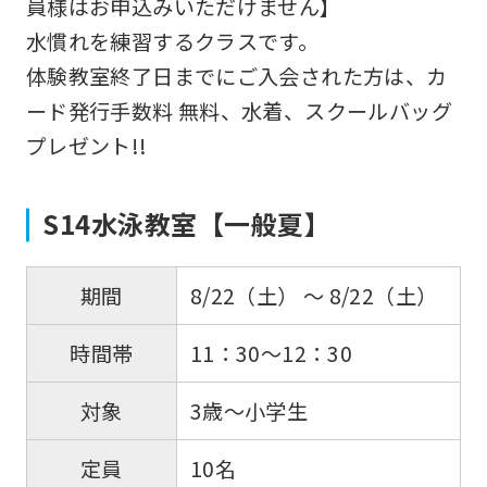
員様はお申込みいただけません】
using
水慣れを練習するクラスです。
the
体験教室終了日までにご入会された方は、カ
service.
ード発行手数料 無料、水着、スクールバッグ
プレゼント!!
Automatic translation
S14水泳教室【一般夏】
8/22（土） 〜 8/22（土）
期間
11：30～12：30
時間帯
3歳～小学生
対象
10名
定員