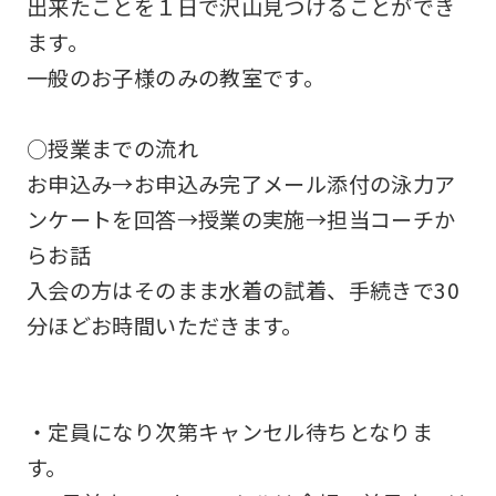
出来たことを１日で沢山見つけることができ
will
ます。
be
一般のお子様のみの教室です。
translated
mechanically,
○授業までの流れ
so
お申込み→お申込み完了メール添付の泳力ア
it
ンケートを回答→授業の実施→担当コーチか
may
らお話
not
入会の方はそのまま水着の試着、手続きで30
be
分ほどお時間いただきます。
an
accurate
translation.
・定員になり次第キャンセル待ちとなりま
The
す。
translation