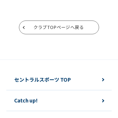
return
to
the
クラブTOPページへ戻る
top
page.
However,
if
you
use
an
セントラルスポーツ TOP
automatic
translation
Catch up!
service,
the