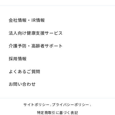
an
accurate
translation.
会社情報・IR情報
The
法人向け健康支援サービス
translation
may
介護予防・高齢者サポート
differ
採用情報
from
the
よくあるご質問
original
お問い合わせ
content.
We
ask
サイトポリシー
プライバシーポリシー
|
|
that
特定商取引に基づく表記