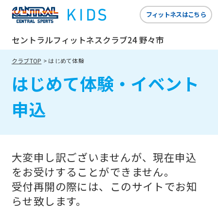
website
フィットネスはこちら
is
automatically
セントラルフィットネスクラブ24 野々市
translated
クラブTOP
はじめて体験
into
はじめて体験・イベント
English.
Click
申込
the
link
below
大変申し訳ございませんが、現在申込
(start
をお受けすることができません。
automatic
受付再開の際には、このサイトでお知
translation)
らせ致します。
to