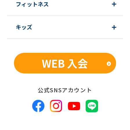
Japanese
フィットネス
version
of
キッズ
this
website
will
be
WEB 入会
translated
mechanically,
so
公式SNSアカウント
it
may
not
be