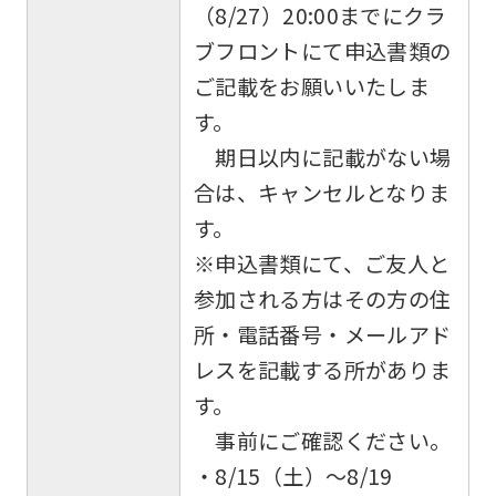
may
（8/27）20:00までにクラ
differ
ブフロントにて申込書類の
from
ご記載をお願いいたしま
the
す。
original
期日以内に記載がない場
content.
合は、キャンセルとなりま
We
す。
ask
※申込書類にて、ご友人と
that
参加される方はその方の住
you
所・電話番号・メールアド
fully
レスを記載する所がありま
understand
す。
this
事前にご確認ください。
before
・8/15（土）～8/19