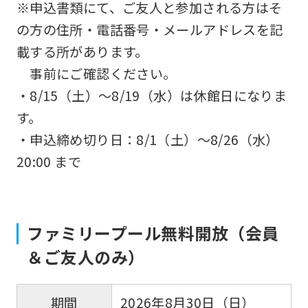
However,
※申込書類にて、ご友人と参加される方はそ
if
の方の住所・電話番号・メールアドレスを記
you
載する所があります。
use
事前にご確認ください。
an
・8/15（土）～8/19（水）は休館日になりま
automatic
す。
translation
・申込締め切り日：8/1（土）～8/26（水）
service,
20:00 まで
the
Japanese
version
ファミリープール無料開放（会員
of
＆ご友人のみ）
this
website
2026年8月30日（日）
期間