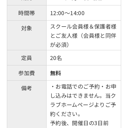
will
be
12:00～14:00
時間帯
translated
スクール会員様＆保護者様
mechanically,
対象
とご友人様（会員様と同伴
so
が必須）
it
may
20名
定員
not
無料
参加費
be
an
・お電話でのご予約・お申
備考
accurate
し込みはできません。当ク
translation.
ラブホームページよりご予
The
約ください。
translation
予約後、開催日の3日前