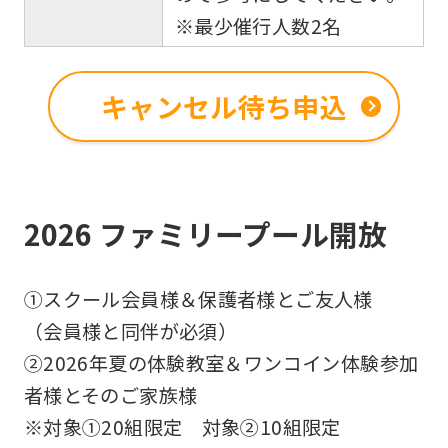
※最少催行人数2名
For
キャンセル待ち申込
foreigners
Central
Sports
2026 ファミリープール開放
official
website
①スクール会員様＆保護者様とご友人様
is
（会員様と同伴が必須）
automatically
➁2026年夏の体験教室＆ワンコイン体験参加
translated
者様とそのご家族様
into
※対象①20組限定 対象➁10組限定