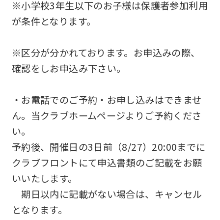
English.
※小学校3年生以下のお子様は保護者参加利用
Click
が条件となります。
the
link
※区分が分かれております。お申込みの際、
below
確認をしお申込み下さい。
(start
automatic
・お電話でのご予約・お申し込みはできませ
translation)
ん。当クラブホームページよりご予約くださ
to
い。
return
予約後、開催日の3日前（8/27）20:00までに
to
クラブフロントにて申込書類のご記載をお願
the
いいたします。
top
期日以内に記載がない場合は、キャンセル
page.
となります。