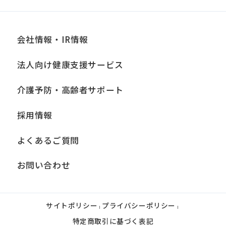
an
accurate
translation.
会社情報・IR情報
The
法人向け健康支援サービス
translation
may
介護予防・高齢者サポート
differ
採用情報
from
the
よくあるご質問
original
お問い合わせ
content.
We
ask
サイトポリシー
プライバシーポリシー
|
|
that
特定商取引に基づく表記