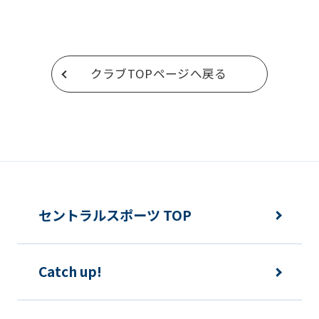
return
to
the
クラブTOPページへ戻る
top
page.
However,
if
you
use
an
セントラルスポーツ TOP
automatic
translation
Catch up!
service,
the