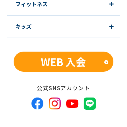
Japanese
フィットネス
version
of
キッズ
this
website
will
be
WEB 入会
translated
mechanically,
so
公式SNSアカウント
it
may
not
be