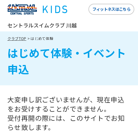
website
フィットネスはこちら
is
automatically
セントラルスイムクラブ 川越
translated
クラブTOP
はじめて体験
into
はじめて体験・イベント
English.
Click
申込
the
link
below
大変申し訳ございませんが、現在申込
(start
をお受けすることができません。
automatic
受付再開の際には、このサイトでお知
translation)
らせ致します。
to