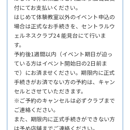
付にてお支払いください。
website
はじめて体験教室以外のイベント申込の
is
場合は正式なお手続きを、セントラルウ
automatically
ェルネスクラブ24 能見台にて行いま
translated
す。
into
予約後1週間以内（イベント期日が迫っ
English.
ている方はイベント開始日の2日前ま
Click
で）にお済ませください。期限内に正式
the
手続きがお済でない方の予約は、キャン
link
セルとさせていただきます。
below
※ご予約のキャンセルは必ずクラブまで
(start
ご連絡ください。
automatic
また、期限内に正式手続きができない方
translation)
は予め店舗までご連絡ください。
to