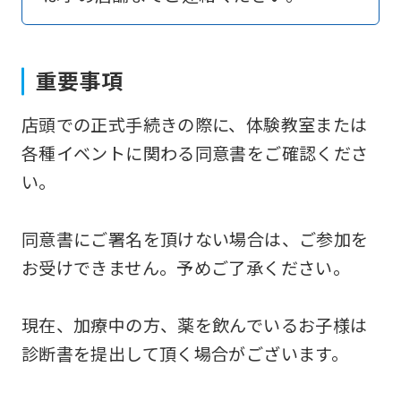
return
to
重要事項
the
top
店頭での正式手続きの際に、体験教室または
page.
各種イベントに関わる同意書をご確認くださ
However,
い。
if
you
同意書にご署名を頂けない場合は、ご参加を
use
お受けできません。予めご了承ください。
an
automatic
現在、加療中の方、薬を飲んでいるお子様は
translation
診断書を提出して頂く場合がございます。
service,
the