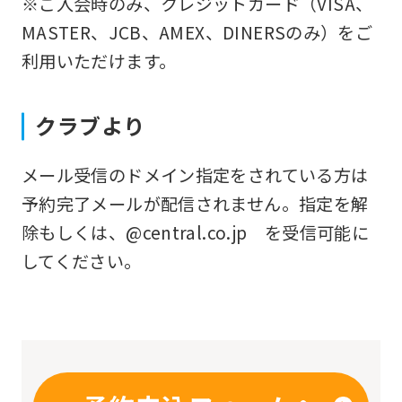
※ご入会時のみ、クレジットカード（VISA、
you
MASTER、JCB、AMEX、DINERSのみ）をご
fully
利用いただけます。
understand
this
クラブより
before
using
メール受信のドメイン指定をされている方は
the
予約完了メールが配信されません。指定を解
service.
除もしくは、@central.co.jp を受信可能に
してください。
Automatic translation