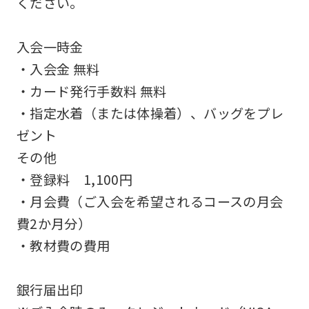
ください。
an
accurate
入会一時金
translation.
・入会金 無料
The
・カード発行手数料 無料
translation
・指定水着（または体操着）、バッグをプレ
may
ゼント
differ
その他
from
・登録料 1,100円
the
・月会費（ご入会を希望されるコースの月会
original
費2か月分）
content.
・教材費の費用
We
ask
銀行届出印
that