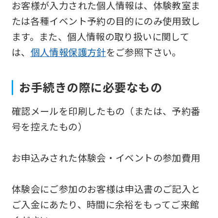
お客様が入力された個人情報は、体験教室ま
Japanese
たは各種イベント予約の目的にのみ使用致し
version
ます。また、個人情報の取り扱いに関して
of
は、
個人情報保護方針
をご参照下さい。
this
website
お手続きの際に必要なもの
will
be
確認メールを印刷したもの（または、予約番
translated
号を控えたもの）
mechanically,
so
お申込みされた体験会・イベントの参加費用
it
may
体験会にご参加のお客様は申込書のご記入と
not
ご入金にあたり、時間に余裕をもってご来館
be