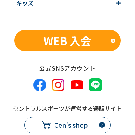
service,
キッズ
the
Japanese
version
WEB 入会
of
this
website
will
公式SNSアカウント
be
translated
mechanically,
so
セントラルスポーツが運営する通販サイト
it
Cen's shop
may