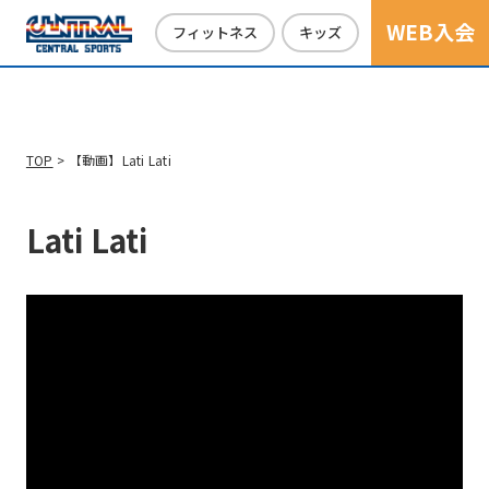
Sports
WEB入会
official
フィットネス
キッズ
website
is
automatically
TOP
【動画】Lati Lati
translated
into
Lati Lati
English.
Click
the
link
below
(start
automatic