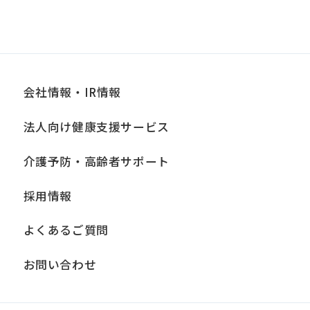
not
be
an
accurate
translation.
会社情報・IR情報
The
法人向け健康支援サービス
translation
may
介護予防・高齢者サポート
differ
採用情報
from
the
よくあるご質問
original
お問い合わせ
content.
We