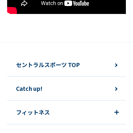
translation)
to
return
to
the
top
page.
セントラルスポーツ TOP
However,
if
you
Catch up!
use
an
フィットネス
automatic
translation