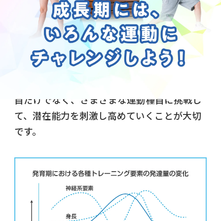
幼児期から児童期にかけての発育発達には、
めまぐるしいものがあります。
とくに神経系（脳、神経系および感覚器な
ど）の発達は、
小学校高学年で成人の95%に
まで達する
とされています。ひとつの運動種
目だけでなく、さまざまな運動種目に挑戦し
て、潜在能力を刺激し高めていくことが大切
です。