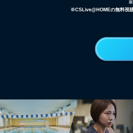
※
※CSLive@HOMEの無