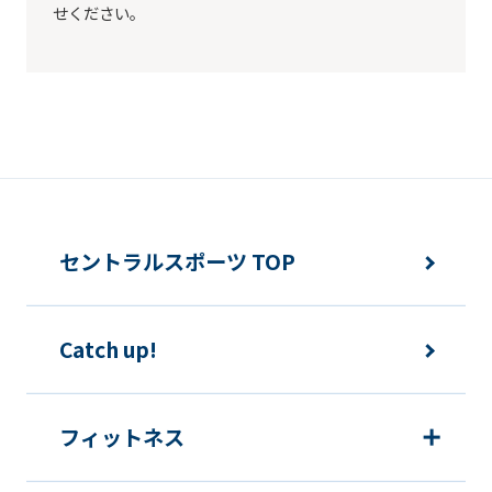
not
せください。
be
an
accurate
translation.
The
translation
may
セントラルスポーツ TOP
differ
from
Catch up!
the
original
content.
フィットネス
We