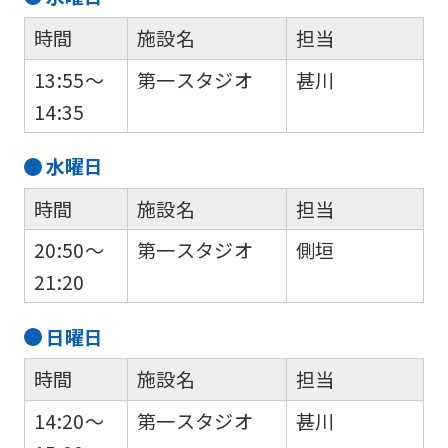
Sports
時間
施設名
担当
official
website
13:55～
第一スタジオ
甚川
is
14:35
automatically
水
曜日
translated
into
時間
施設名
担当
English.
20:50～
第一スタジオ
側垣
Click
21:20
the
link
日
曜日
below
時間
施設名
担当
(start
14:20～
第一スタジオ
甚川
automatic