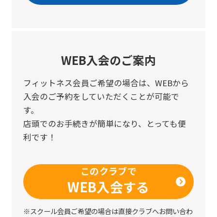
service,
the
Japanese
version
WEB入会のご案内
of
this
フィットネス会員ご希望の場合は、
WEBから
入会のご予約をしていただくことが可能で
website
す。
will
店頭でのお手続きが簡単になり、とっても便
be
利です！
translated
mechanically,
このクラブで
so
WEB入会する
it
may
※スクール会員ご希望の場合は直接クラブへお問い合わ