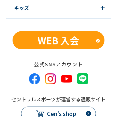
ask
キッズ
that
you
fully
understand
WEB 入会
this
before
using
公式SNSアカウント
the
service.
Automatic translation
セントラルスポーツが運営する通販サイト
Cen's shop