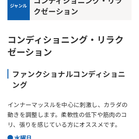
コンディショニング・リラ
ジャンル
クゼーション
コンディショニング・リラク
ゼーション
ファンクショナルコンディショニ
ング
For
インナーマッスルを中心に刺激し、カラダの
foreigners
動きを調整します。柔軟性の低下や筋肉のコ
リ、張りを感じている方にオススメです。
Central
水
曜日