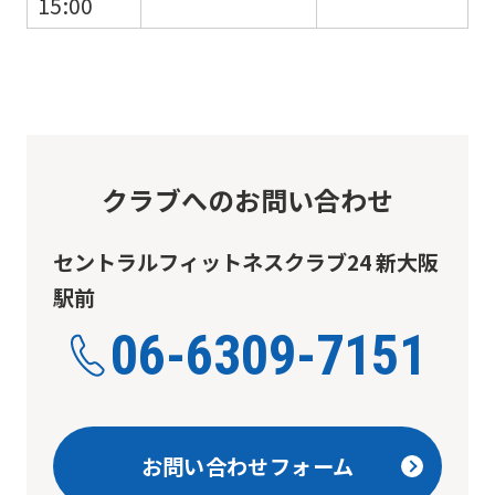
15:00
translation)
to
return
to
the
top
クラブへのお問い合わせ
page.
However,
セントラルフィットネスクラブ24 新大阪
if
駅前
you
06-6309-7151
use
an
automatic
お問い合わせフォーム
translation