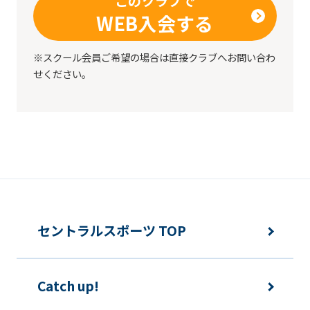
このクラブで
before
WEB入会する
using
※スクール会員ご希望の場合は直接クラブへお問い合わ
the
せください。
service.
Automatic translation
セントラルスポーツ TOP
Catch up!