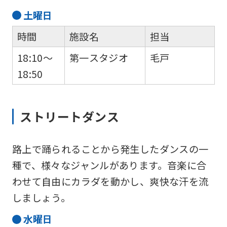
page.
土
曜日
However,
時間
施設名
担当
if
18:10～
第一スタジオ
毛戸
you
18:50
use
an
automatic
ストリートダンス
translation
service,
路上で踊られることから発生したダンスの一
the
種で、様々なジャンルがあります。音楽に合
Japanese
わせて自由にカラダを動かし、爽快な汗を流
version
しましょう。
of
水
曜日
this