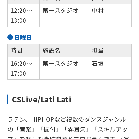
12:20～
第一スタジオ
中村
13:00
日
曜日
For
時間
施設名
担当
foreigners
16:20～
第一スタジオ
石垣
17:00
Central
Sports
official
CSLive/Lati Lati
website
is
ラテン、HIPHOPなど複数のダンスジャンル
automatically
の「音楽」「振付」「雰囲気」「スキルアッ
translated
プ」を楽しむ脂肪燃焼系プログラムです。(運