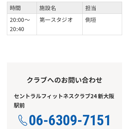
website
時間
施設名
担当
will
20:00～
第一スタジオ
側垣
be
20:40
translated
mechanically,
so
it
may
クラブへのお問い合わせ
not
be
セントラルフィットネスクラブ24 新大阪
an
駅前
accurate
06-6309-7151
translation.
The