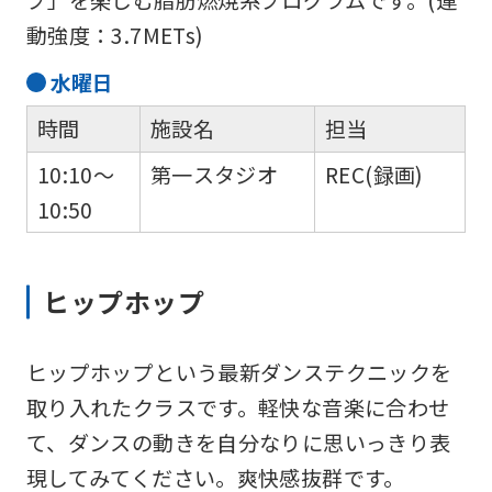
into
動強度：3.7METs)
English.
水
曜日
Click
時間
施設名
担当
the
link
10:10～
第一スタジオ
REC(録画)
below
10:50
(start
automatic
ヒップホップ
translation)
to
ヒップホップという最新ダンステクニックを
return
取り入れたクラスです。軽快な音楽に合わせ
to
て、ダンスの動きを自分なりに思いっきり表
the
現してみてください。爽快感抜群です。
top