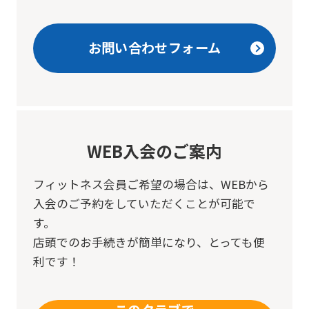
translation
may
お問い合わせフォーム
differ
from
the
original
WEB入会のご案内
content.
We
フィットネス会員ご希望の場合は、
WEBから
ask
入会のご予約をしていただくことが可能で
that
す。
you
店頭でのお手続きが簡単になり、とっても便
fully
利です！
understand
this