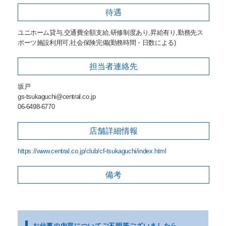
待遇
ユニホーム貸与,交通費全額支給,研修制度あり,昇給有り,勤務先ス
ポーツ施設利用可,社会保険完備(勤務時間・日数による)
担当者
連絡先
坂戸
gs-tsukaguchi@central.co.jp
06-6498-6770
店舗詳細
情報
https://www.central.co.jp/club/cf-tsukaguchi/index.html
備考
お仕事の内容についてご不明等
ございましたら、