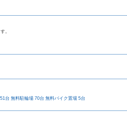
ます。
51台 無料駐輪場 70台 無料バイク置場 5台