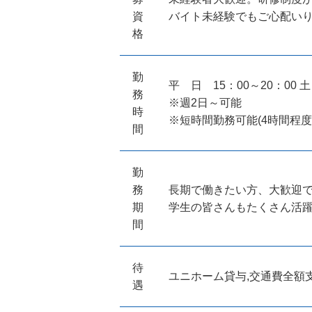
資
バイト未経験でもご心配い
格
勤
平 日 15：00～20：00 土
務
※週2日～可能
時
※短時間勤務可能(4時間程度
間
勤
務
長期で働きたい方、大歓迎
期
学生の皆さんもたくさん活
間
待
ユニホーム貸与,交通費全額支
遇