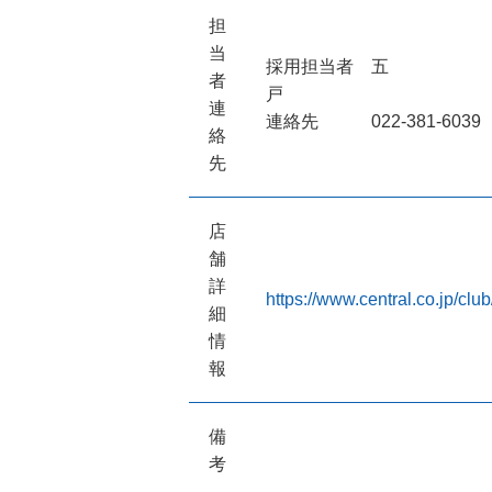
担
当
採用担当者 五
者
連
連絡先 022-381-6039
絡
先
店
舗
詳
https://www.central.co.jp/clu
細
情
報
備
考