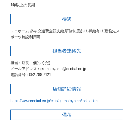
1年以上の長期
待遇
ユニホーム貸与,交通費全額支給,研修制度あり,昇給有り,勤務先ス
ポーツ施設利用可
担当者
連絡先
担当：店長 佃(つくだ)
メールアドレス：gs-motoyama@central.co.jp
電話番号：052-788-7121
店舗詳細
情報
https://www.central.co.jp/club/gs-motoyama/index.html
備考