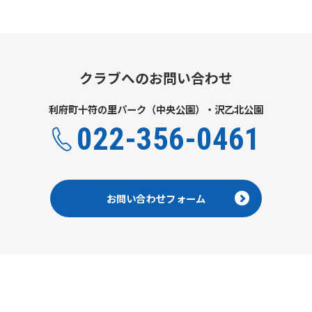
translated mechanically, so it may
not be an accurate translation.
The translation may differ from the
original content. We ask that you
fully understand this before using
クラブへのお問い合わせ
the service.
利府町十符の里パーク（中央公園）・沢乙北公園
Automatic translation start
022-356-0461
お問い合わせフォーム