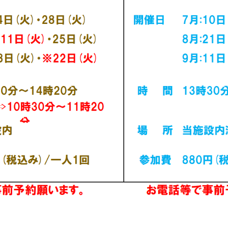
For foreigners
Central Sports official website is
automatically translated into
English. Click the link below (start
automatic translation) to return to
the top page.
However, if you use an automatic
translation service, the Japanese
version of this website will be
translated mechanically, so it may
not be an accurate translation.
The translation may differ from the
original content. We ask that you