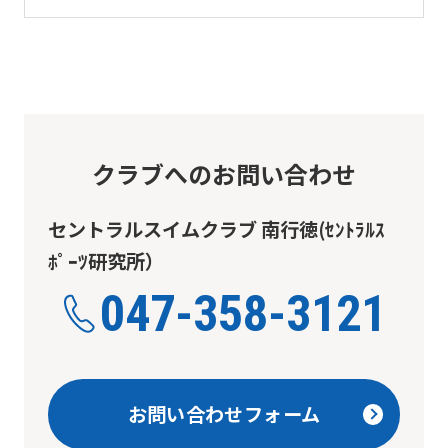
translation)
to
return
to
the
top
クラブへのお問い合わせ
page.
セントラルスイムクラブ 南行徳(ｾﾝﾄﾗﾙｽ
However,
ﾎﾟｰﾂ研究所）
if
you
047-358-3121
use
an
automatic
お問い合わせフォーム
translation