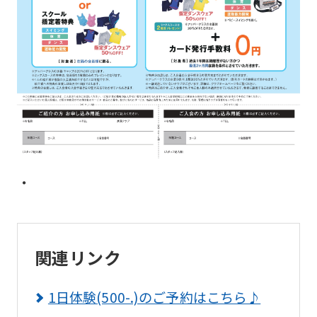
Sports
official
website
is
automatically
translated
into
English.
・
Click
the
link
below
関連リンク
(start
1日体験(500-.)のご予約はこちら♪
automatic