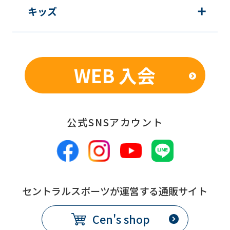
ask
キッズ
that
you
fully
WEB 入会
understand
this
before
using
公式SNSアカウント
the
service.
Automatic translation
セントラルスポーツが運営する通販サイト
Cen's shop