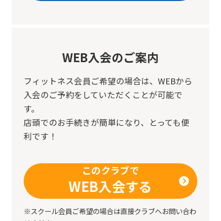
service,
the
Japanese
version
WEB入会のご案内
of
フィットネス会員ご希望の場合は、
WEBから
this
入会のご予約をしていただくことが可能で
website
す。
will
店頭でのお手続きが簡単になり、とっても便
be
利です！
translated
mechanically,
このクラブで
so
WEB入会する
it
may
※スクール会員ご希望の場合は直接クラブへお問い合わ