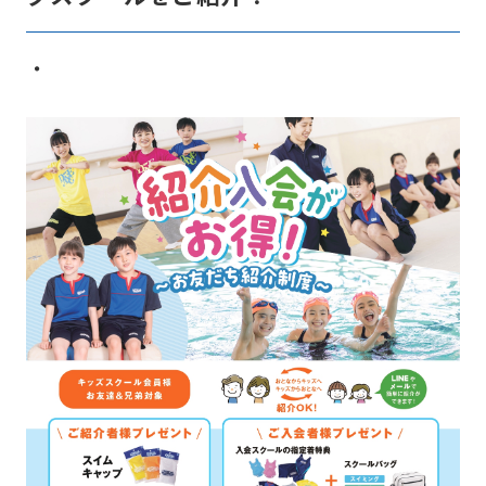
・
For
foreigners
Central