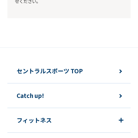
せください。
not
be
an
accurate
translation.
The
translation
セントラルスポーツ TOP
may
differ
from
Catch up!
the
original
フィットネス
content.
We