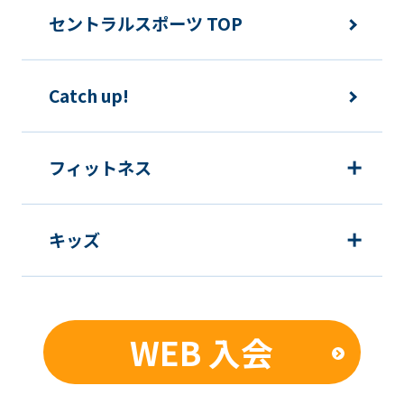
the
セントラルスポーツ TOP
original
content.
We
Catch up!
ask
that
フィットネス
you
fully
understand
キッズ
this
before
using
WEB 入会
the
service.