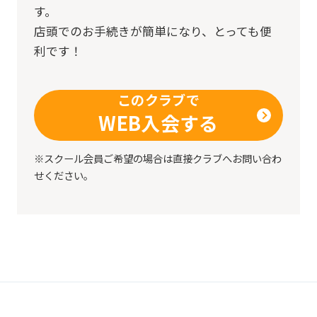
mechanically,
す。
so
店頭でのお手続きが簡単になり、とっても便
it
利です！
may
not
このクラブで
be
WEB入会する
an
accurate
※スクール会員ご希望の場合は直接クラブへお問い合わ
せください。
translation.
The
translation
may
differ
from