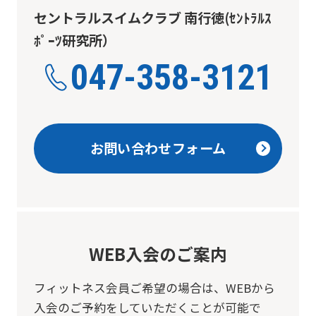
use
セントラルスイムクラブ 南行徳(ｾﾝﾄﾗﾙｽ
an
ﾎﾟｰﾂ研究所）
automatic
047-358-3121
translation
service,
the
Japanese
お問い合わせフォーム
version
of
this
website
will
WEB入会のご案内
be
フィットネス会員ご希望の場合は、
WEBから
translated
入会のご予約をしていただくことが可能で