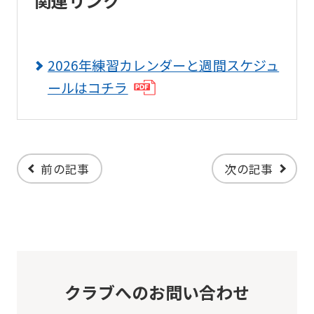
関連リンク
link
below
(start
2026年練習カレンダーと週間スケジュ
automatic
ールはコチラ
translation)
to
return
to
前の記事
次の記事
the
top
page.
However,
if
クラブへのお問い合わせ
you