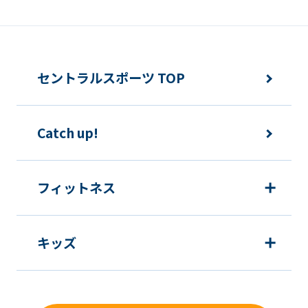
from
the
original
content.
セントラルスポーツ TOP
We
ask
Catch up!
that
you
fully
フィットネス
understand
this
キッズ
before
using
the