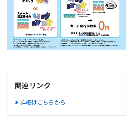
you
use
an
automatic
translation
service,
the
Japanese
version
関連リンク
of
this
詳細はこちらから
website
will
be