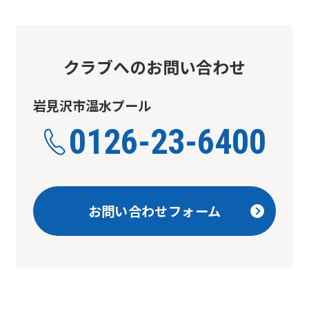
translated
mechanically,
so
クラブへのお問い合わせ
it
may
岩見沢市温水プール
not
0126-23-6400
be
an
accurate
translation.
お問い合わせフォーム
The
translation
may
differ