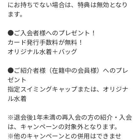
にお持ちでない場合は、特典は無効となり
For
ます。
foreigners
●ご入会者様へのプレゼント！
カード発行手数料が無料！
Central
オリジナル水着＋バッグ
Sports
official
●ご紹介者様（在籍中の会員様）へのプレ
website
ゼント
is
指定スイミングキャップまたは、オリジナ
automatically
ル水着
translated
into
※退会後1年未満の再入会の方の紹介・入会
English.
は、キャンペーンの対象外となります。
Click
※他のキャンペーンとの併用はできませ