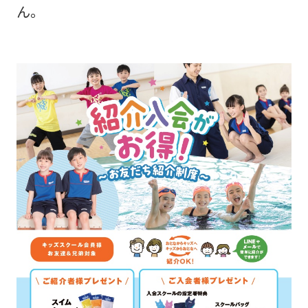
the
ん。
link
below
(start
automatic
translation)
to
return
to
the
top
page.
However,
if