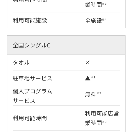
業時間
※3
link
below
利用可能施設
全施設
※4
(start
automatic
全国シングルC
translation)
to
タオル
×
return
to
駐車場サービス
▲
※1
the
個人プログラム
top
無料
※2
サービス
page.
However,
利用可能店営
利用可能時間
if
業時間
※3
you