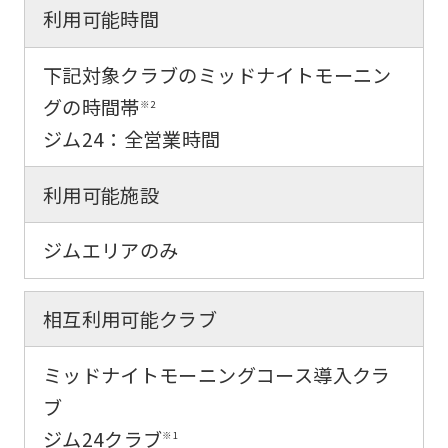
利用可能時間
the
original
下記対象クラブのミッドナイトモーニン
content.
グの時間帯
※2
We
ジム24：全営業時間
ask
that
利用可能施設
you
ジムエリアのみ
fully
understand
this
相互利用可能クラブ
before
ミッドナイトモーニングコース導入クラ
using
ブ
the
ジム24クラブ
※1
service.