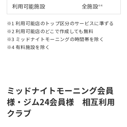
利用可能施設
全施設
※4
use
an
※1 利用可能店のトップ区分のサービスに準ずる
automatic
※2 利用可能店のどこで作成しても無料
translation
※3 ミッドナイトモーニングの時間帯を除く
service,
※4 有料施設を除く
the
Japanese
version
of
ミッドナイトモーニング会員
this
website
様・ジム24会員様 相互利用
will
クラブ
be
translated