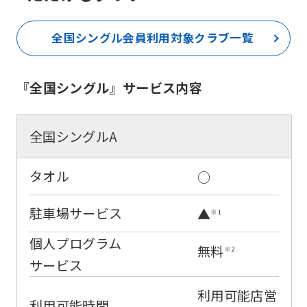
For
foreigners
全国シングル会員
利用対象クラブ一覧
Central
『全国シングル』サービス内容
Sports
official
全国シングルA
website
is
タオル
○
automatically
駐車場サービス
▲
※1
translated
into
個人プログラム
無料
※2
English.
サービス
Click
利用可能店営
the
利用可能時間