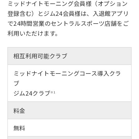
ミッドナイトモーニング会員様（オプション
mechanically,
登録含む）とジム24会員様は、入退館アプリ
so
で24時間営業のセントラルスポーツ店舗をご
it
利用いただけます。
may
not
相互利用可能クラブ
be
an
ミッドナイトモーニングコース導入クラ
accurate
ブ
translation.
ジム24クラブ
※1
The
translation
料金
may
無料
differ
from