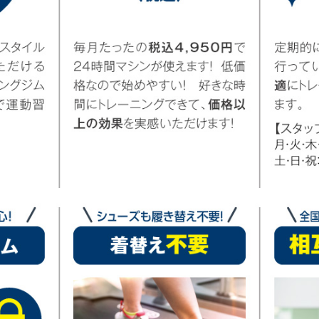
However, if you use an automatic
translation service, the Japanese
version of this website will be
translated mechanically, so it may
not be an accurate translation.
The translation may differ from the
original content. We ask that you
fully understand this before using
the service.
Automatic translation start