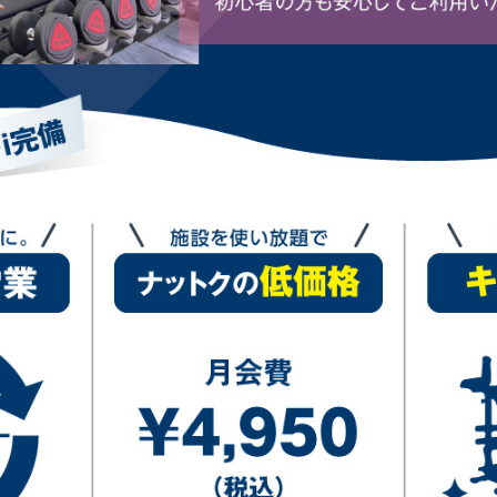
For foreigners
Central Sports official website is
automatically translated into
English. Click the link below (start
automatic translation) to return to
the top page.