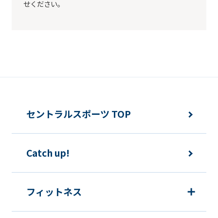
ask
せください。
that
you
fully
understand
this
before
using
セントラルスポーツ TOP
the
service.
Catch up!
Automatic translation
フィットネス