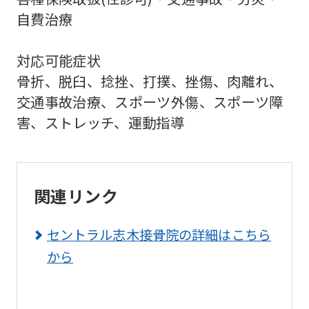
translation)
自費治療
to
return
対応可能症状
to
骨折、脱臼、捻挫、打撲、挫傷、肉離れ、
the
交通事故治療、スポーツ外傷、スポーツ障
top
害、ストレッチ、運動指導
page.
However,
if
関連リンク
you
use
セントラル志木接骨院の詳細はこちら
an
から
automatic
translation