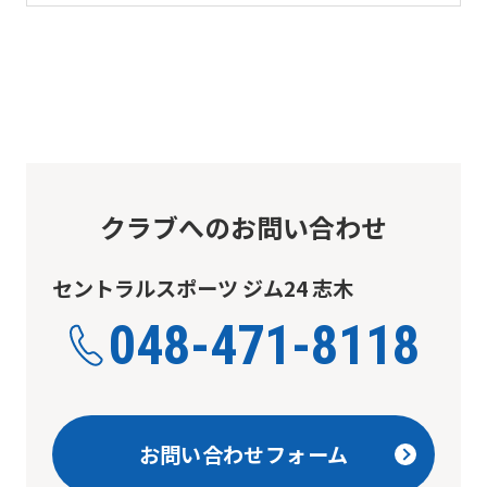
service,
the
Japanese
version
of
this
website
クラブへのお問い合わせ
will
be
セントラルスポーツ ジム24 志木
translated
048-471-8118
mechanically,
so
it
お問い合わせフォーム
may