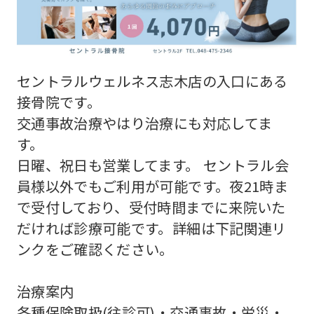
Sports
official
website
is
セントラルウェルネス志木店の入口にある
automatically
接骨院です。
translated
交通事故治療やはり治療にも対応してま
into
す。
English.
日曜、祝日も営業してます。 セントラル会
Click
員様以外でもご利用が可能です。夜21時ま
で受付しており、受付時間までに来院いた
the
だければ診療可能です。詳細は下記関連リ
link
ンクをご確認ください。
below
(start
治療案内
automatic
各種保険取扱(往診可)・交通事故・労災・