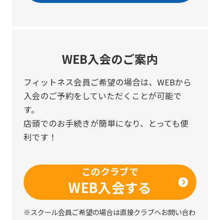
not
be
an
accurate
WEB入会のご案内
translation.
The
フィットネス会員ご希望の場合は、
WEBから
入会のご予約をしていただくことが可能で
translation
す。
may
店頭でのお手続きが簡単になり、とっても便
differ
利です！
from
the
このクラブで
original
WEB入会する
content.
We
※スクール会員ご希望の場合は直接クラブへお問い合わ