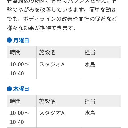
骨盤周辺の筋肉、骨格のバランスを整え、骨
top
盤のゆがみを改善していきます。簡単な動き
page.
でも、ボディラインの改善や血行の促進など
However,
様々な効果が期待できます。
if
you
月
曜日
use
時間
施設名
担当
an
10:00～
スタジオA
水島
automatic
10:40
translation
service,
木
曜日
the
時間
施設名
担当
Japanese
version
10:00～
スタジオA
水島
of
10:40