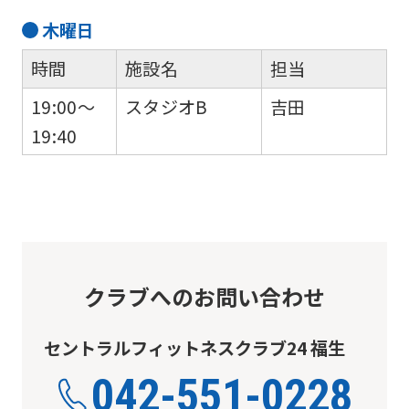
this
木
曜日
website
will
時間
施設名
担当
be
19:00～
スタジオB
吉田
translated
19:40
mechanically,
so
it
may
not
クラブへのお問い合わせ
be
an
セントラルフィットネスクラブ24 福生
accurate
042-551-0228
translation.