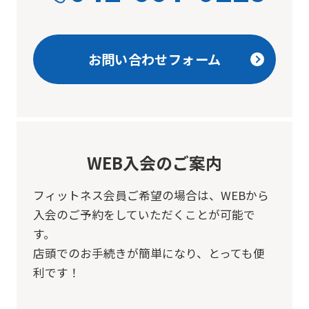
The
translation
may
お問い合わせフォーム
differ
from
the
original
content.
WEB入会のご案内
We
フィットネス会員ご希望の場合は、
WEBから
ask
入会のご予約をしていただくことが可能で
that
す。
you
店頭でのお手続きが簡単になり、とっても便
fully
利です！
understand