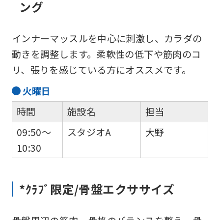
translated
ング
into
English.
インナーマッスルを中心に刺激し、カラダの
Click
動きを調整します。柔軟性の低下や筋肉のコ
the
リ、張りを感じている方にオススメです。
link
火
曜日
below
(start
時間
施設名
担当
automatic
09:50～
スタジオA
大野
translation)
10:30
to
return
*ｸﾗﾌﾞ限定/骨盤エクササイズ
to
the