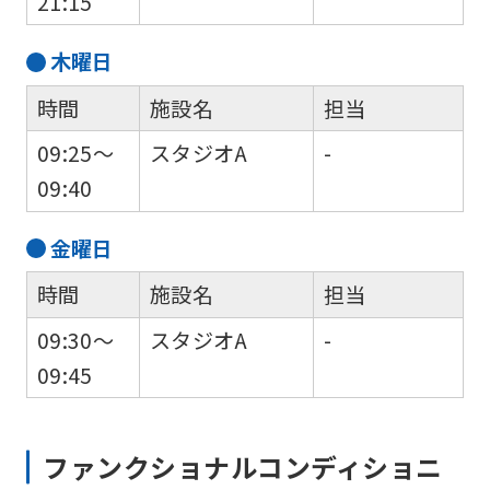
21:15
木
曜日
時間
施設名
担当
For
09:25～
スタジオA
-
09:40
foreigners
金
曜日
Central
時間
施設名
担当
Sports
09:30～
スタジオA
-
official
09:45
website
is
automatically
ファンクショナルコンディショニ