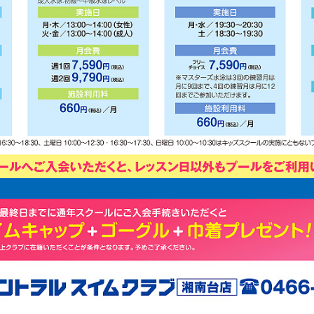
For foreigners
Central Sports official website is
automatically translated into
English. Click the link below (start
automatic translation) to return to
the top page.
However, if you use an automatic
translation service, the Japanese
version of this website will be
translated mechanically, so it may
not be an accurate translation.
The translation may differ from the
original content. We ask that you
fully understand this before using
the service.