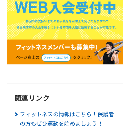
an
accurate
translation.
The
translation
may
differ
from
the
original
関連リンク
content.
We
フィットネスの情報はこちら！保護者
ask
の方もぜひ運動を始めましょう！
that