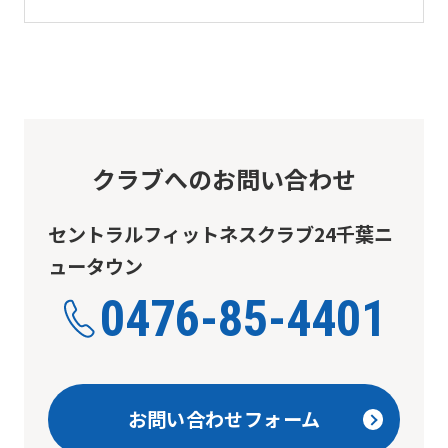
you
fully
understand
this
before
クラブへのお問い合わせ
using
the
セントラルフィットネスクラブ24千葉ニ
service.
ュータウン
0476-85-4401
Automatic translation
お問い合わせフォーム