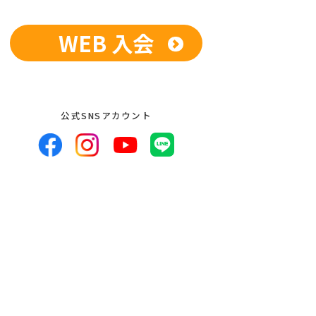
WEB 入会
供、開示いたしません。ただし、法令に
している業務委託先、および関係会社に
開示を求められた場合は、この限りでは
人が希望される場合は、合理的な範囲で
公式SNSアカウント
者への提供の停止等のお申し出があった