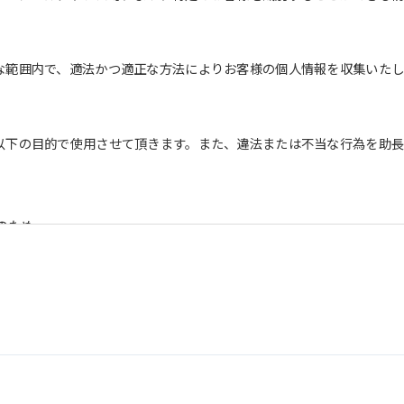
な範囲内で、適法かつ適正な方法によりお客様の個人情報を収集いたし
以下の目的で使用させて頂きます。また、違法または不当な行為を助
のため
を含む）等、新商品・サービスの立案・開発・実施のため
を含む当社情報のご提供のため
め
うえでの統計的なデータの作成、活用、公表のため
情報は、適切かつ慎重に管理し、漏洩、改ざん、紛失等がないよう適
ついては、本プライバシーポリシー末尾に記載の「問い合わせ窓口」