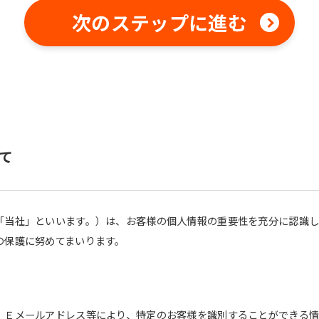
fully understand this before using
the service.
次のステップに進む
Automatic translation start
て
「当社」といいます。）は、お客様の個人情報の重要性を充分に認識
の保護に努めてまいります。
、Ｅメールアドレス等により、特定のお客様を識別することができる情