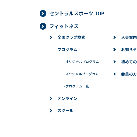
セントラルスポーツ TOP
■個人情報の開示
当社は、お客様からお預かりした個人
フィットネス
より当社がお客様の同意を得ずに開示
全国クラブ検索
入会案内
必要な範囲内において開示する場合、
プログラム
お知らせ
ありません。また、お客様からお預か
対応いたします。
初めての
-
オリジナルプログラム
■個人情報の訂正、変更、削除、
会員の方
-
スペシャルプログラム
当社は、お客様からお預かりした個人
-
プログラム一覧
場合は、お客様の意思を尊重し、合理
オンライン
※問い合わせ窓口
スクール
個人情報に関するお問い合わせは、下
→お問い合わせ