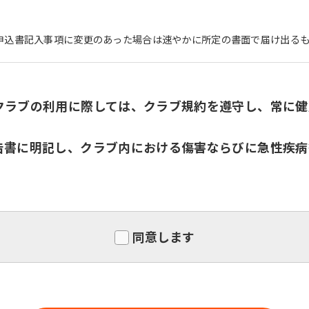
申込書記入事項に変更のあった場合は速やかに所定の書面で届け出る
For foreigners
クラブの利用に際しては、クラブ規約を遵守し、常に健
Central Sports official website is
告書に明記し、クラブ内における傷害ならびに急性疾病
automatically translated into
English. Click the link below (start
automatic translation) to return to
the top page.
However, if you use an automatic
translation service, the Japanese
同意します
version of this website will be
translated mechanically, so it may
not be an accurate translation.
The translation may differ from the
original content. We ask that you