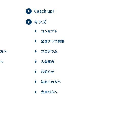
Catch up!
情報は、正当な理由がある場合を除き、ご本人の同意なく第三者に提
キッズ
することができる場合、あらかじめ当社との間で秘密保持契約を締結
コンセプト
法令に基づき当社が開示を求められた場合、司法または行政機関から
全国クラブ検索
りした個人情報の確認（第三者提供記録の開示を含みます。）をご本
方へ
プログラム
利用停止等
へ
入会案内
情報に対して、ご本人より情報の訂正、変更、削除、利用停止、第三
お知らせ
的な範囲で必要な対応をいたします。
初めての方へ
会員の方へ
記のフォームからお願いいたします。