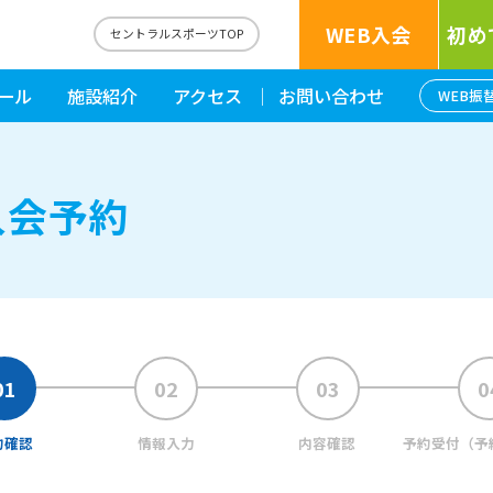
WEB入会
初め
セントラルスポーツTOP
ール
施設紹介
アクセス
お問い合わせ
WEB振
入会予約
約確認
情報入力
内容確認
予約受付
（予