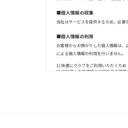
■個人情報の収集
当社はサービスを提供するため、必要
■個人情報の利用
お客様からお預かりした個人情報は、
による個人情報の利用を行いません。
1) 快適にクラブをご利用いただくため
2) ご利用上の諸連絡や利用状況の確認
3) 運動プログラム（カウンセリング
4) 新商品・サービスやイベント情報
5) 顧客動向分析、アンケート調査のた
6) 個人を特定できないよう加工した
■個人情報の管理
当社は、お客様からお預かりした個人
管理のために講じている措置の内容に