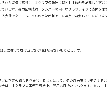
められた資格に該当し、本クラブの趣旨に賛同し本規約を承諾した方と
っている方、暴力団構成員、メンバーの円滑なクラブライフに支障を来
、入会後であってもこれらの事象が判明した時点で退会していただきま
規定に従って届け出しなければならないものとします。
ラブに所定の退会届を提出することにより、その月末限りで退会するこ
場合は、本クラブの事務手続き上、翌月末日扱いになります。なお、